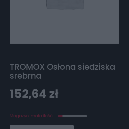
TROMOX Osłona siedziska
srebrna
152,64
zł
Magazyn: mała ilość