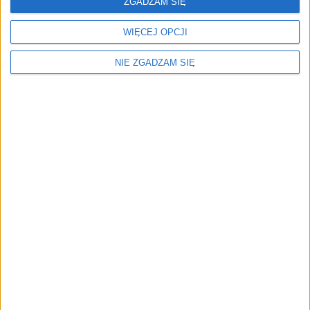
ZGADZAM SIĘ
WIĘCEJ OPCJI
NIE ZGADZAM SIĘ
Menu
Kim jesteśmy
Nasze marki
Surron
Blog EVP
Sklep
Strefa profesjonalistów
Zostań partnerem EVP