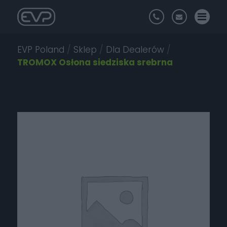
EVP Poland
/
Sklep
/
Dla Dealerów
/
TROMOX Osłona siedziska srebrna