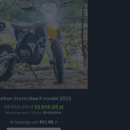
urRon Storm Bee R model 2023
50 950,00
zł
33 900,00
zł
Najniższa cena z 30 dni:
33 900,00
zł
.
W leasingu od:
837,96
zł