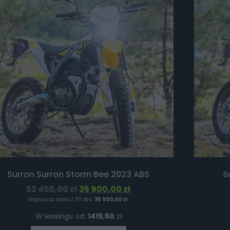
Surron Surron Storm Bee 2023 ABS
S
52 450,00
zł
35 900,00
zł
Najniższa cena z 30 dni:
35 900,00
zł
.
W leasingu od:
1419,60
zł