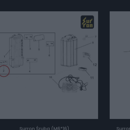
Surron Śruba (M6*16)
Surro