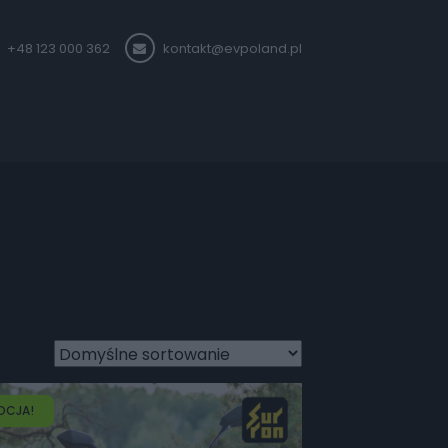
+48 123 000 362
kontakt@evpoland.pl
OCJA!