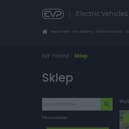
Electric Vehicle
Nasze marki
Kim jesteśmy
Elektromobilność
Zo
EVP Poland
/
Sklep
Sklep
Wyśw
Filtr produktów