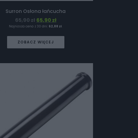
Surron Osłona łańcucha
65,90
zł
65,90
zł
Najniższa cena z 30 dni:
62,88
zł
.
ZOBACZ WIĘCEJ