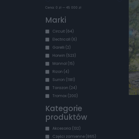
Cena:
0 zł
—
45 000 zł
Marki
Circuit
(64)
Electricall
(6)
Garelli
(2)
Horwin
(523)
Mannol
(15)
Rizon
(4)
Surron
(1181)
Tarazon
(24)
Tromox
(200)
Kategorie
produktów
Akcesoria
(132)
Części zamienne
(865)