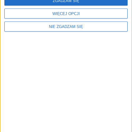
ZGADZAM SIĘ
WIĘCEJ OPCJI
NIE ZGADZAM SIĘ
Menu
Kim jesteśmy
Nasze marki
Surron
Blog EVP
Sklep
Strefa profesjonalistów
Zostań partnerem EVP