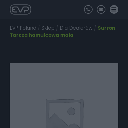
EVP Poland
/
Sklep
/
Dla Dealerów
/
Surron
Tarcza hamulcowa mała