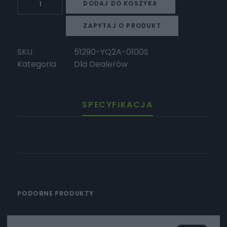
DODAJ DO KOSZYKA
Surron
Szprycha
ZAPYTAJ O PRODUKT
przedniego
koła
SKU
51290-YQ2A-0100S
17"
Kategoria
Dla Dealerów
SPECYFIKACJA
PODOBNE PRODUKTY