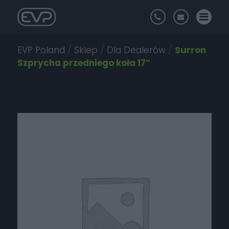
EVP Poland
/
Sklep
/
Dla Dealerów
/
Surron
Szprycha przedniego koła 17″