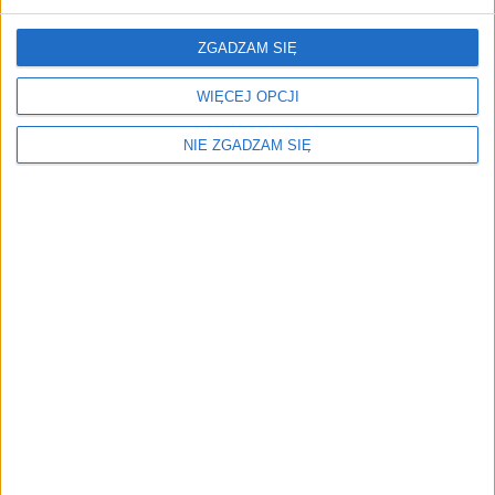
5,09
zł
ZGADZAM SIĘ
ZOBACZ WIĘCEJ
WIĘCEJ OPCJI
NIE ZGADZAM SIĘ
Menu
Kim jesteśmy
Nasze marki
Surron
Blog EVP
Sklep