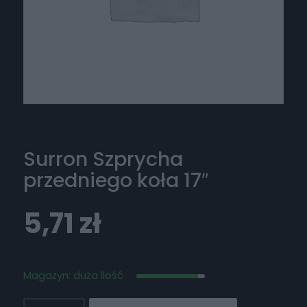
Surron Szprycha
przedniego koła 17″
5,71
zł
Magazyn: duża ilość
ilość