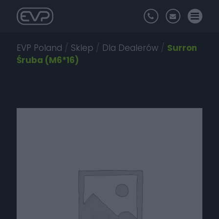
EVP Poland
/
Sklep
/
Dla Dealerów
/
Surron
Śruba (M6*16)