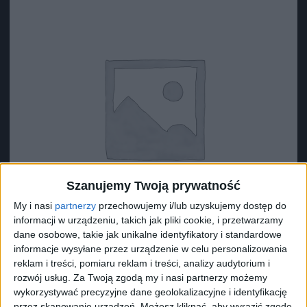
Szanujemy Twoją prywatność
My i nasi
partnerzy
przechowujemy i/lub uzyskujemy dostęp do
informacji w urządzeniu, takich jak pliki cookie, i przetwarzamy
dane osobowe, takie jak unikalne identyfikatory i standardowe
informacje wysyłane przez urządzenie w celu personalizowania
reklam i treści, pomiaru reklam i treści, analizy audytorium i
Surron Opona terenowa S
rozwój usług.
Za Twoją zgodą my i nasi partnerzy możemy
wykorzystywać precyzyjne dane geolokalizacyjne i identyfikację
170,71
zł
przez skanowanie urządzeń. Możesz kliknąć, aby wyrazić zgodę