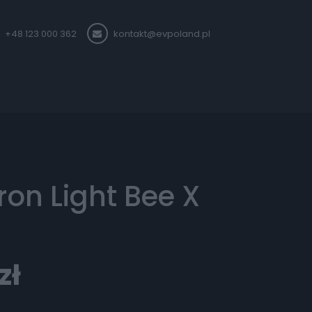
+48 123 000 362
kontakt@evpoland.pl
ron Light Bee X
zł