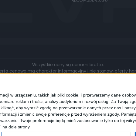
REGON:380437917
Wszystkie ceny są cenami brutto.
rta cenowa ma charakter informacyjny i nie stanowi oferty hand
gą się różnić pod względem zakresu wykonywanych prac, cen, u
walut.
cji w urządzeniu, takich jak pliki cookie, i przetwarzamy dane osobowe
omiaru reklam i treści, analizy audytorium i rozwój usług.
Za Twoją zgo
z kliknąć, aby wyrazić zgodę na przetwarzanie danych przez nas i nasz
formacji i zmienić swoje preferencje przed wyrażeniem zgody.
Pamięta
lądarki wyrażają Państwo zgodę na wykorzystywanie przez nas pli
warzaniu. Twoje preferencje będą mieć zastosowanie tylko do tej wit
programie służącym do obsługi stron internetowych można zmi
" na dole strony.
cookies.