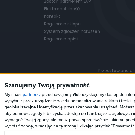
Zostań partnerem EVP
Elektromobilność
Kontakt
Regulamin sklepu
System zgłoszeń naruszeń
Regulamin opinii
Przedstawiona ofe
Podane ceny są cenami przykładowymi i mo
Szanujemy Twoją prywatność
My i nasi
partnerzy
przechowujemy i/lub uzyskujemy dostęp do informa
©
© 2026 EVP
Polityka prywatności
wysyłane przez urządzenie w celu personalizowania reklam i treści, p
geolokalizacyjne i identyfikację przez skanowanie urządzeń. Możes
aby odmówić zgody lub uzyskać dostęp do bardziej szczegółowych in
Korzystając z naszej przeg
wymagać Twojej zgody, ale masz prawo sprzeciwić się takiemu przet
celów statystycznych. W 
wycofać zgodę, wracając na tę stronę i klikając przycisk "Prywatność