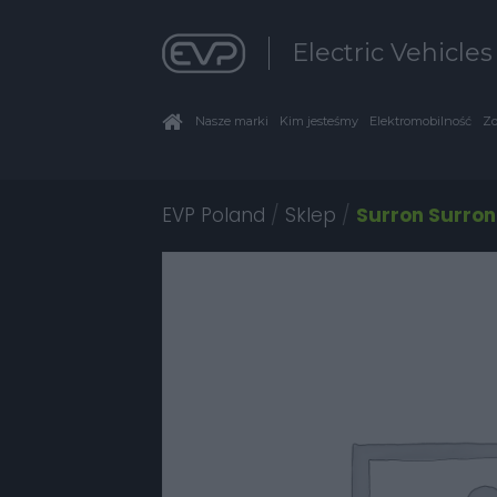
Electric Vehicle
Nasze marki
Kim jesteśmy
Elektromobilność
Zo
EVP Poland
/
Sklep
/
Surron Surron