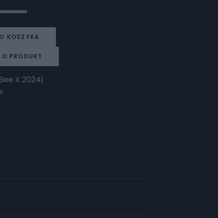
O KOSZYKA
 O PRODUKT
 Bee X 2024|
w