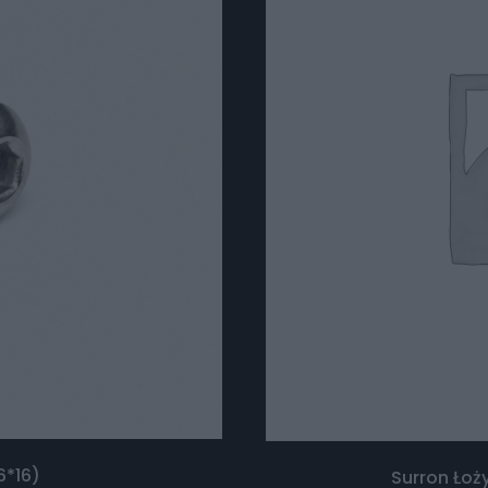
6*16)
Surron Ło