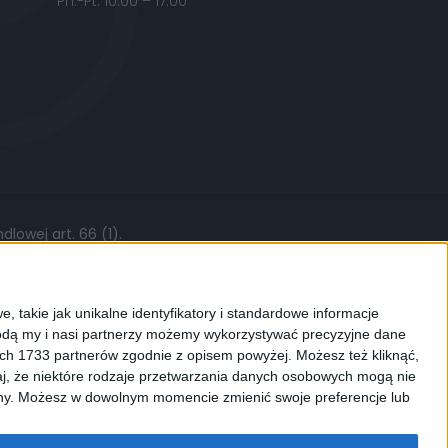
Pn.-Pt. 10:00 – 17:00
lowej art. 66 (1).
żytych części, stawki roboczej czy kursów
, takie jak unikalne identyfikatory i standardowe informacje
dą my i nasi partnerzy możemy wykorzystywać precyzyjne dane
ych 1733 partnerów zgodnie z opisem powyżej. Możesz też kliknąć,
j, że niektóre rodzaje przetwarzania danych osobowych mogą nie
ków cookies. Używamy ich do
ryny. Możesz w dowolnym momencie zmienić swoje preferencje lub
enić ustawienia dotyczące