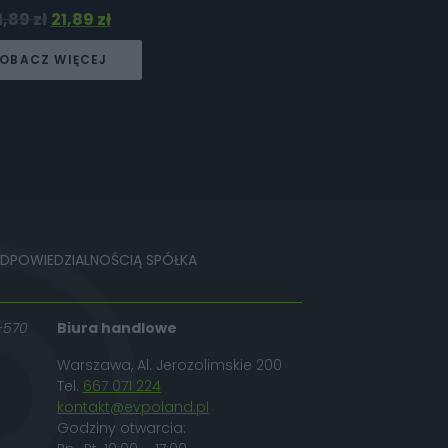
1,89
zł
21,89
zł
OBACZ WIĘCEJ
ODPOWIEDZIALNOŚCIĄ SPÓŁKA
-570
Biura handlowe
Warszawa, Al. Jerozolimskie 200
Tel.
667 071 224
kontakt@evpoland.pl
Godziny otwarcia: