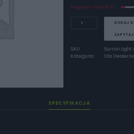
Magazyn: mała ilość
ilość
DODAJ D
Surron
Surron
ZAPYTAJ
Light
Bee
SKU
Surron Light
X
Kategoria
Dla Dealeró
2024
SPECYFIKACJA