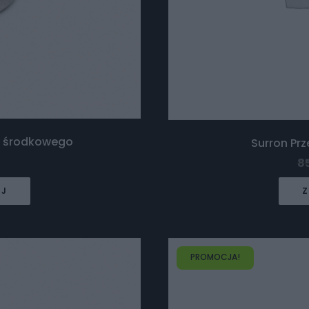
u środkowego
Surron Pr
8
EJ
Z
PROMOCJA!