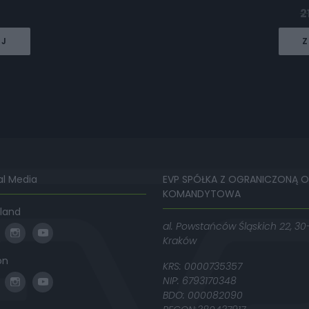
2
EJ
Z
al Media
EVP SPÓŁKA Z OGRANICZONĄ 
KOMANDYTOWA
land
al. Powstańców Śląskich 22, 30
Kraków
on
KRS: 0000735357
NIP: 6793170348
BDO: 000082090