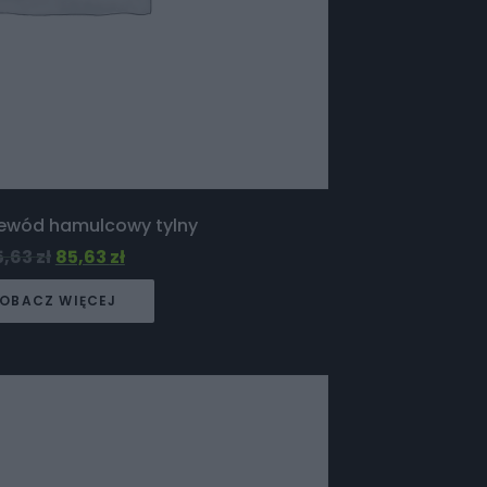
zewód hamulcowy tylny
5,63
zł
85,63
zł
OBACZ WIĘCEJ