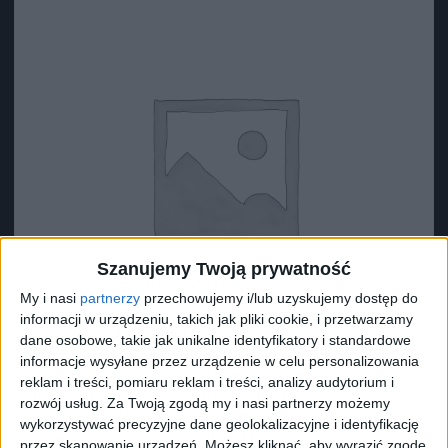
Szanujemy Twoją prywatność
My i nasi
partnerzy
przechowujemy i/lub uzyskujemy dostęp do
informacji w urządzeniu, takich jak pliki cookie, i przetwarzamy
dane osobowe, takie jak unikalne identyfikatory i standardowe
informacje wysyłane przez urządzenie w celu personalizowania
reklam i treści, pomiaru reklam i treści, analizy audytorium i
rozwój usług.
Za Twoją zgodą my i nasi partnerzy możemy
Surron Podkładka 2 (?34*?29*15)
wykorzystywać precyzyjne dane geolokalizacyjne i identyfikację
8,73
zł
przez skanowanie urządzeń. Możesz kliknąć, aby wyrazić zgodę