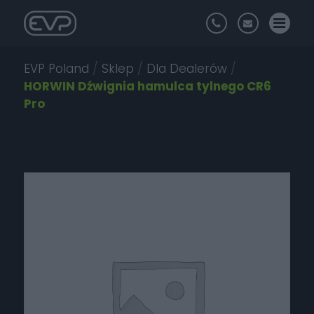
EVP Poland
/
Sklep
/
Dla Dealerów
/
HORWIN Dźwignia hamulca tylnego CR6
Pro