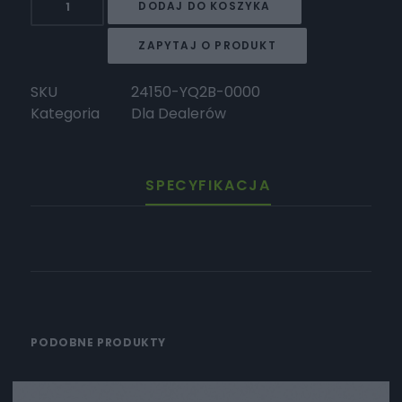
DODAJ DO KOSZYKA
Surron
Wiązka
ZAPYTAJ O PRODUKT
oświetlenia
Light
SKU
24150-YQ2B-0000
Bee
Kategoria
Dla Dealerów
L1E
i
X
SPECYFIKACJA
PODOBNE PRODUKTY