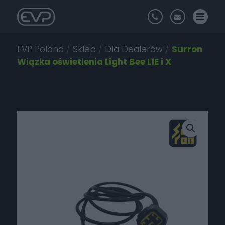
EVP Poland
/
Sklep
/
Dla Dealerów
/
Surron
Wiązka oświetlenia Light Bee L1E i X