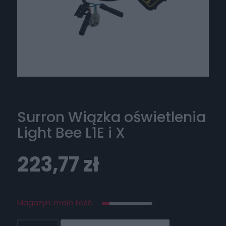
Surron Wiązka oświetlenia
Light Bee L1E i X
223,77
zł
Magazyn: mała ilość
ilość