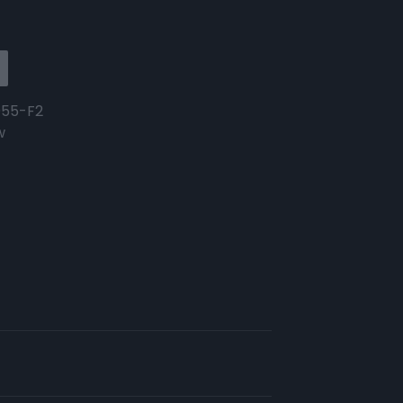
055-F2
w