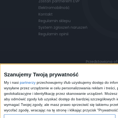
Zostań partnerem EVP
Elektromobilność
Kontakt
Regulamin sklepu
System zgłoszeń naruszeń
Regulamin opinii
Przedstawiona ofe
Podane ceny są cenami przykładowymi i mo
Szanujemy Twoją prywatność
My i nasi
partnerzy
przechowujemy i/lub uzyskujemy dostęp do informa
©
© 2026 EVP
Polityka prywatności
wysyłane przez urządzenie w celu personalizowania reklam i treści, p
geolokalizacyjne i identyfikację przez skanowanie urządzeń. Możes
aby odmówić zgody lub uzyskać dostęp do bardziej szczegółowych in
Korzystając z naszej przeg
wymagać Twojej zgody, ale masz prawo sprzeciwić się takiemu przet
celów statystycznych. W 
wycofać zgodę, wracając na tę stronę i klikając przycisk "Prywatność