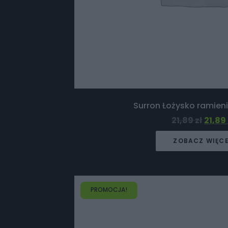
Surron Łożysko ramien
21,89
zł
21,89
ZOBACZ WIĘC
PROMOCJA!