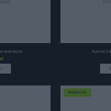
ia wahacza
Surron Za
zł
EJ
Z
PROMOCJA!