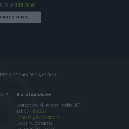
6,31
zł
336,31
zł
OBACZ WIĘCEJ
ODPOWIEDZIALNOŚCIĄ SPÓŁKA
-570
Biura handlowe
Warszawa, Al. Jerozolimskie 200
Tel.
667 071 224
kontakt@evpoland.pl
Godziny otwarcia: