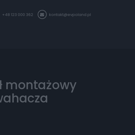
+48 123 000 362
kontakt@evpoland.pl
ł montażowy
wahacza