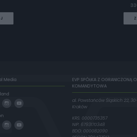
33
EJ
Z
al Media
EVP SPÓŁKA Z OGRANICZONĄ 
KOMANDYTOWA
land
al. Powstańców Śląskich 22, 30
Kraków
on
KRS: 0000735357
NIP: 6793170348
BDO: 000082090