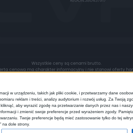
REGON:380437917
Wszystkie ceny są cenami brutto.
rta cenowa ma charakter informacyjny i nie stanowi oferty hand
gą się różnić pod względem zakresu wykonywanych prac, cen, u
walut.
cji w urządzeniu, takich jak pliki cookie, i przetwarzamy dane osobowe
omiaru reklam i treści, analizy audytorium i rozwój usług.
Za Twoją zgo
z kliknąć, aby wyrazić zgodę na przetwarzanie danych przez nas i nasz
formacji i zmienić swoje preferencje przed wyrażeniem zgody.
Pamięta
lądarki wyrażają Państwo zgodę na wykorzystywanie przez nas pli
warzaniu. Twoje preferencje będą mieć zastosowanie tylko do tej wit
programie służącym do obsługi stron internetowych można zmi
" na dole strony.
cookies.