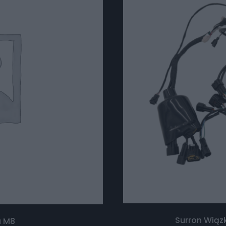
Surron Wiąz
a M8