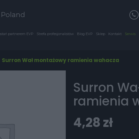
s Poland
stań partnerem EVP
Strefa profesjonalistów
Blog EVP
Sklep
Kontakt
Serwis
/
Surron Wał montażowy ramienia wahacza
Surron Wa
ramienia 
4,28
zł