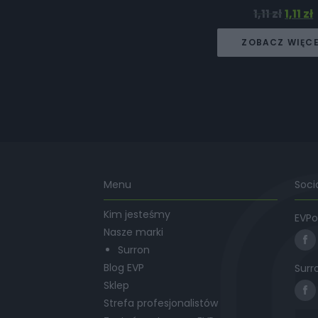
1,11
zł
1,11
zł
ZOBACZ WIĘC
Menu
Soci
Kim jesteśmy
EVPo
Nasze marki
Surron
Blog EVP
Surr
Sklep
Strefa profesjonalistów