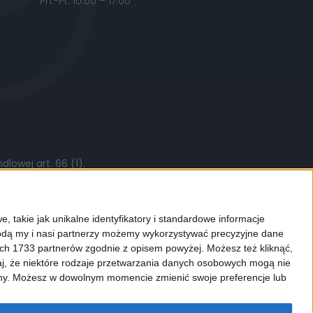
Pn.-Pt. 10:00 – 17:00
lowej art. 66 (1).
żytych części, stawki roboczej czy kursów
, takie jak unikalne identyfikatory i standardowe informacje
dą my i nasi partnerzy możemy wykorzystywać precyzyjne dane
ych 1733 partnerów zgodnie z opisem powyżej. Możesz też kliknąć,
j, że niektóre rodzaje przetwarzania danych osobowych mogą nie
ków cookies. Używamy ich do
ryny. Możesz w dowolnym momencie zmienić swoje preferencje lub
enić ustawienia dotyczące