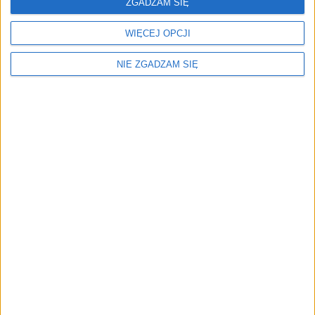
ZGADZAM SIĘ
WIĘCEJ OPCJI
NIE ZGADZAM SIĘ
Menu
Kim jesteśmy
Nasze marki
Surron
Blog EVP
Sklep
Strefa profesjonalistów
Zostań partnerem EVP