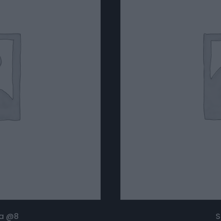
ka @8
S