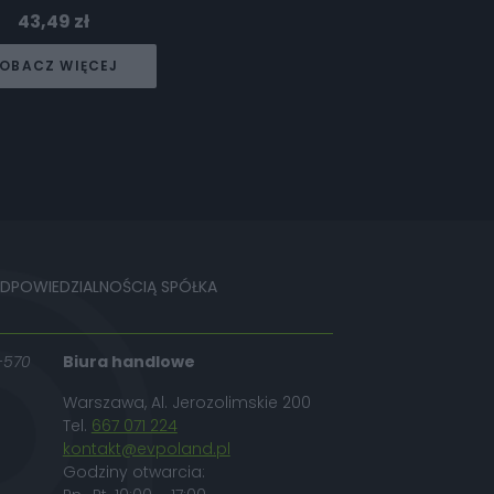
43,49
zł
OBACZ WIĘCEJ
ODPOWIEDZIALNOŚCIĄ SPÓŁKA
-570
Biura handlowe
Warszawa, Al. Jerozolimskie 200
Tel.
667 071 224
kontakt@evpoland.pl
Godziny otwarcia: