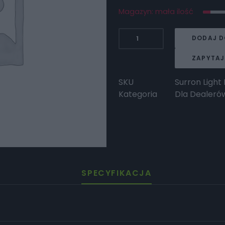
Magazyn: mała ilość
ilość
DODAJ D
Surron
Surron
ZAPYTAJ
Light
Bee
SKU
Surron Light
S
Kategoria
Dla Dealeró
2023
SPECYFIKACJA