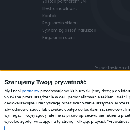
Zostań partnerem EVP
Elektromobilność
Kontakt
Regulamin sklepu
System zgłoszeń naruszeń
Regulamin opinii
Przedstawiona ofe
Podane ceny są cenami przykładowymi i mo
Szanujemy Twoją prywatność
My i nasi
partnerzy
przechowujemy i/lub uzyskujemy dostęp do informa
©
© 2026 EVP
Polityka prywatności
wysyłane przez urządzenie w celu personalizowania reklam i treści, p
geolokalizacyjne i identyfikację przez skanowanie urządzeń. Możes
aby odmówić zgody lub uzyskać dostęp do bardziej szczegółowych in
Korzystając z naszej przeg
wymagać Twojej zgody, ale masz prawo sprzeciwić się takiemu przet
celów statystycznych. W 
wycofać zgodę, wracając na tę stronę i klikając przycisk "Prywatność