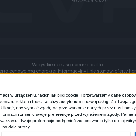
REGON:380437917
Wszystkie ceny są cenami brutto.
rta cenowa ma charakter informacyjny i nie stanowi oferty hand
gą się różnić pod względem zakresu wykonywanych prac, cen, u
walut.
cji w urządzeniu, takich jak pliki cookie, i przetwarzamy dane osobowe
omiaru reklam i treści, analizy audytorium i rozwój usług.
Za Twoją zgo
z kliknąć, aby wyrazić zgodę na przetwarzanie danych przez nas i nasz
formacji i zmienić swoje preferencje przed wyrażeniem zgody.
Pamięta
lądarki wyrażają Państwo zgodę na wykorzystywanie przez nas pli
warzaniu. Twoje preferencje będą mieć zastosowanie tylko do tej wit
programie służącym do obsługi stron internetowych można zmi
" na dole strony.
cookies.