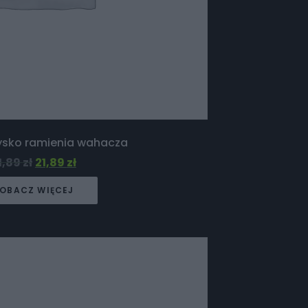
żysko ramienia wahacza
1,89
zł
21,89
zł
OBACZ WIĘCEJ