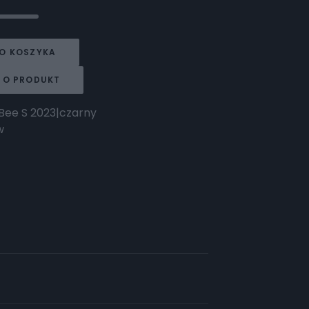
O KOSZYKA
 O PRODUKT
 Bee S 2023|czarny
w