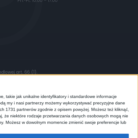
Pn.-Pt. 10:00 – 17:00
lowej art. 66 (1).
żytych części, stawki roboczej czy kursów
, takie jak unikalne identyfikatory i standardowe informacje
dą my i nasi partnerzy możemy wykorzystywać precyzyjne dane
ych 1731 partnerów zgodnie z opisem powyżej. Możesz też kliknąć,
j, że niektóre rodzaje przetwarzania danych osobowych mogą nie
ków cookies. Używamy ich do
ryny. Możesz w dowolnym momencie zmienić swoje preferencje lub
enić ustawienia dotyczące