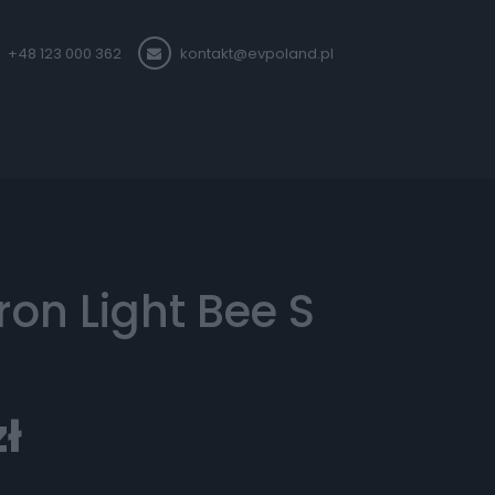
+48 123 000 362
kontakt@evpoland.pl
ron Light Bee S
zł