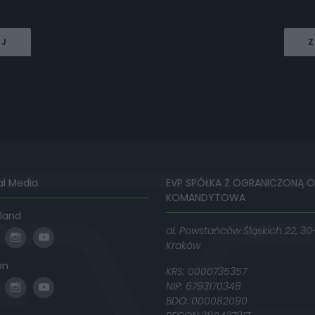
EJ
Z
al Media
EVP SPÓŁKA Z OGRANICZONĄ 
KOMANDYTOWA
land
al. Powstańców Śląskich 22, 30
Kraków
on
KRS: 0000735357
NIP: 6793170348
BDO: 000082090