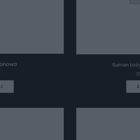
ylonowa
Surron Ło
2
EJ
Z