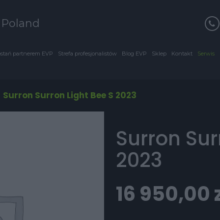
s Poland
stań partnerem EVP
Strefa profesjonalistów
Blog EVP
Sklep
Kontakt
Serwis
/
Surron Surron Light Bee S 2023
Surron Sur
2023
16 950,00