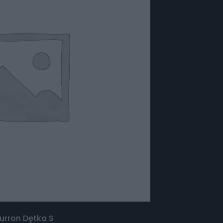
urron Dętka S