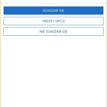
5,71
zł
ZGADZAM SIĘ
ZOBACZ WIĘCEJ
WIĘCEJ OPCJI
NIE ZGADZAM SIĘ
Menu
Kim jesteśmy
Nasze marki
Surron
Blog EVP
Sklep