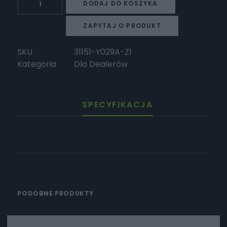
DODAJ DO KOSZYKA
Surron
PRZEDNIA
ZAPYTAJ O PRODUKT
PLAKIETKA
LB
SKU
31151-Y029A-Z1
2026
Kategoria
Dla Dealerów
SPECYFIKACJA
PODOBNE PRODUKTY