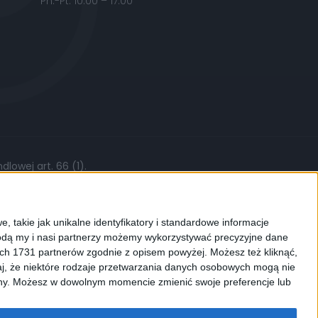
Pn.-Pt. 10:00 – 17:00
lowej art. 66 (1).
żytych części, stawki roboczej czy kursów
, takie jak unikalne identyfikatory i standardowe informacje
dą my i nasi partnerzy możemy wykorzystywać precyzyjne dane
ych 1731 partnerów zgodnie z opisem powyżej. Możesz też kliknąć,
j, że niektóre rodzaje przetwarzania danych osobowych mogą nie
ków cookies. Używamy ich do
ryny. Możesz w dowolnym momencie zmienić swoje preferencje lub
enić ustawienia dotyczące