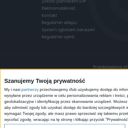
Zostań partnerem EVP
Elektromobilność
Kontakt
Regulamin sklepu
System zgłoszeń naruszeń
Regulamin opinii
Przedstawiona ofe
Podane ceny są cenami przykładowymi i mo
Szanujemy Twoją prywatność
My i nasi
partnerzy
przechowujemy i/lub uzyskujemy dostęp do informa
©
© 2026 EVP
Polityka prywatności
wysyłane przez urządzenie w celu personalizowania reklam i treści, p
geolokalizacyjne i identyfikację przez skanowanie urządzeń. Możes
aby odmówić zgody lub uzyskać dostęp do bardziej szczegółowych in
Korzystając z naszej przeg
wymagać Twojej zgody, ale masz prawo sprzeciwić się takiemu przet
celów statystycznych. W 
wycofać zgodę, wracając na tę stronę i klikając przycisk "Prywatność