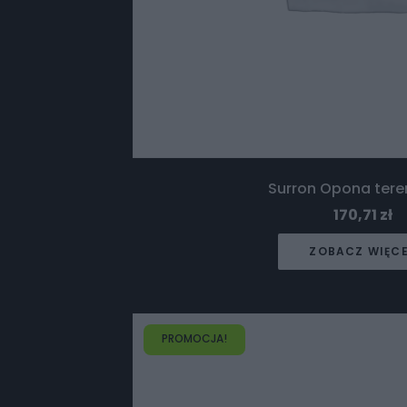
Surron Opona ter
170,71
zł
ZOBACZ WIĘC
PROMOCJA!