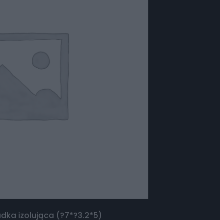
dka izolująca (?7*?3.2*5)