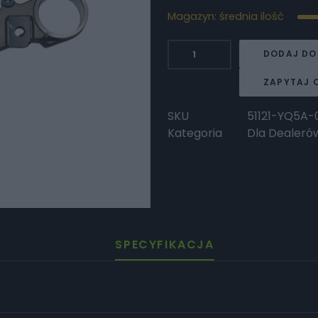
Magazyn: średnia ilość
ilość
DODAJ DO
Surron
Półka
ZAPYTAJ 
górna
kierownicy
SKU
51121-YQ5A-
UB
Kategoria
Dla Dealeró
SPECYFIKACJA