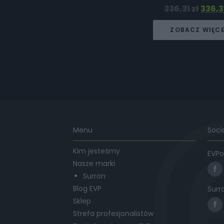
336,31
zł
336,3
ZOBACZ WIĘC
Menu
Soci
Kim jesteśmy
EVPo
Nasze marki
Surron
Blog EVP
Surr
Sklep
Strefa profesjonalistów