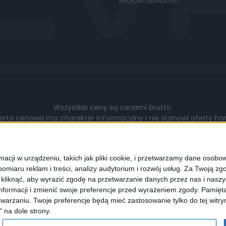
REGON:380437917
Wszystkie ceny są cenami brutto.
rta cenowa ma charakter informacyjny i nie stanowi oferty hand
gą się różnić pod względem zakresu wykonywanych prac, cen, u
walut.
cji w urządzeniu, takich jak pliki cookie, i przetwarzamy dane osobowe
omiaru reklam i treści, analizy audytorium i rozwój usług.
Za Twoją zgo
z kliknąć, aby wyrazić zgodę na przetwarzanie danych przez nas i nasz
formacji i zmienić swoje preferencje przed wyrażeniem zgody.
Pamięta
lądarki wyrażają Państwo zgodę na wykorzystywanie przez nas pli
warzaniu. Twoje preferencje będą mieć zastosowanie tylko do tej wit
programie służącym do obsługi stron internetowych można zmi
" na dole strony.
cookies.