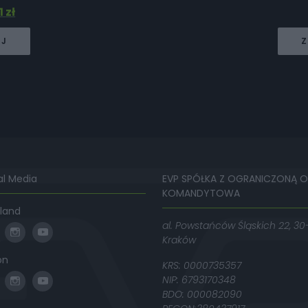
1
zł
EJ
Z
al Media
EVP SPÓŁKA Z OGRANICZONĄ 
KOMANDYTOWA
land
al. Powstańców Śląskich 22, 30
Kraków
on
KRS: 0000735357
NIP: 6793170348
BDO: 000082090