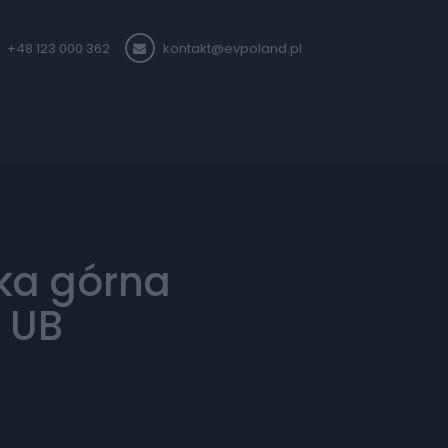
+48 123 000 362
kontakt@evpoland.pl
łka górna
 UB