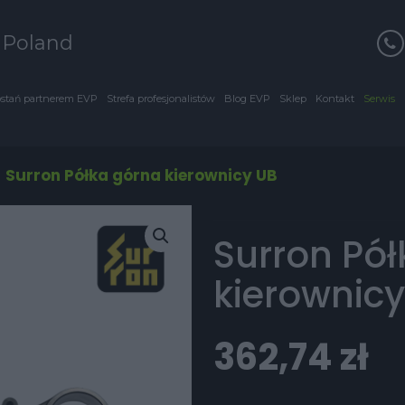
s Poland
stań partnerem EVP
Strefa profesjonalistów
Blog EVP
Sklep
Kontakt
Serwis
/
Surron Półka górna kierownicy UB
Surron Pó
kierownicy
362,74
zł