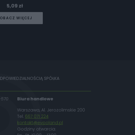
5,09
zł
OBACZ WIĘCEJ
ODPOWIEDZIALNOŚCIĄ SPÓŁKA
-570
Biura handlowe
Warszawa, Al. Jerozolimskie 200
Tel.
667 071 224
kontakt@evpoland.pl
Godziny otwarcia: