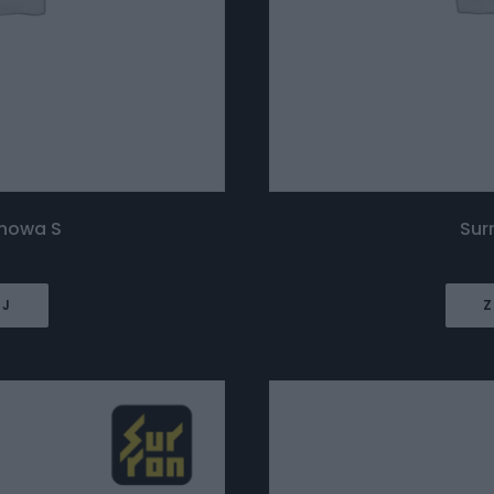
enowa S
Sur
EJ
Z