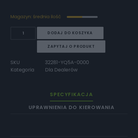
Magazyn: średnia ilość
ilość
DODAJ DO KOSZYKA
Surron
Osłona
ZAPYTAJ O PRODUKT
amortyzatora
prawy
SKU
32281-YQ5A-0000
przód
Kategoria
Dla Dealerów
UB
SPECYFIKACJA
UPRAWNIENIA DO KIEROWANIA