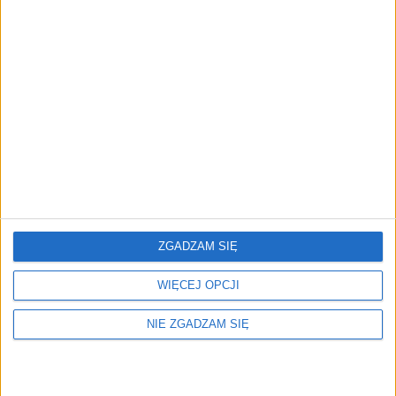
Surron Śruba (M6*16)
2,46
zł
ZOBACZ WIĘCEJ
ZGADZAM SIĘ
WIĘCEJ OPCJI
NIE ZGADZAM SIĘ
Menu