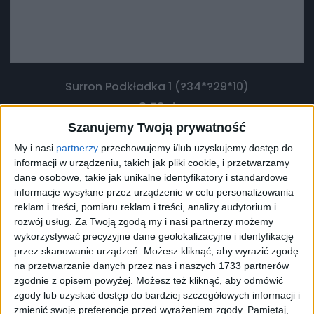
Surron Podkładka 1 (?34*?29*10)
8,73
zł
Szanujemy Twoją prywatność
ZOBACZ WIĘCEJ
My i nasi
partnerzy
przechowujemy i/lub uzyskujemy dostęp do
informacji w urządzeniu, takich jak pliki cookie, i przetwarzamy
dane osobowe, takie jak unikalne identyfikatory i standardowe
informacje wysyłane przez urządzenie w celu personalizowania
reklam i treści, pomiaru reklam i treści, analizy audytorium i
rozwój usług.
Za Twoją zgodą my i nasi partnerzy możemy
wykorzystywać precyzyjne dane geolokalizacyjne i identyfikację
przez skanowanie urządzeń. Możesz kliknąć, aby wyrazić zgodę
na przetwarzanie danych przez nas i naszych 1733 partnerów
zgodnie z opisem powyżej. Możesz też kliknąć, aby odmówić
zgody lub uzyskać dostęp do bardziej szczegółowych informacji i
zmienić swoje preferencje przed wyrażeniem zgody.
Pamiętaj,