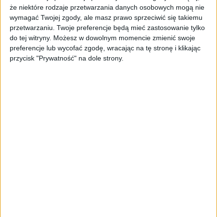
że niektóre rodzaje przetwarzania danych osobowych mogą nie
wymagać Twojej zgody, ale masz prawo sprzeciwić się takiemu
przetwarzaniu. Twoje preferencje będą mieć zastosowanie tylko
do tej witryny. Możesz w dowolnym momencie zmienić swoje
preferencje lub wycofać zgodę, wracając na tę stronę i klikając
przycisk "Prywatność" na dole strony.
Surron Zapinka nylonowa
0,49
zł
ZOBACZ WIĘCEJ