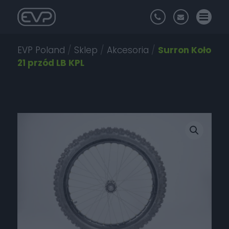
EVP Poland
/
Sklep
/
Akcesoria
/
Surron Koło
21 przód LB KPL