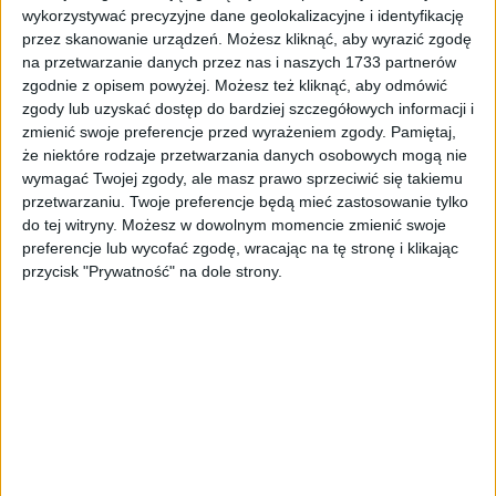
wykorzystywać precyzyjne dane geolokalizacyjne i identyfikację
przez skanowanie urządzeń. Możesz kliknąć, aby wyrazić zgodę
na przetwarzanie danych przez nas i naszych 1733 partnerów
zgodnie z opisem powyżej. Możesz też kliknąć, aby odmówić
Circuit Handbary VECTOR zielone
zgody lub uzyskać dostęp do bardziej szczegółowych informacji i
zmienić swoje preferencje przed wyrażeniem zgody.
Pamiętaj,
124,99
zł
że niektóre rodzaje przetwarzania danych osobowych mogą nie
wymagać Twojej zgody, ale masz prawo sprzeciwić się takiemu
ZOBACZ WIĘCEJ
przetwarzaniu. Twoje preferencje będą mieć zastosowanie tylko
do tej witryny. Możesz w dowolnym momencie zmienić swoje
preferencje lub wycofać zgodę, wracając na tę stronę i klikając
przycisk "Prywatność" na dole strony.