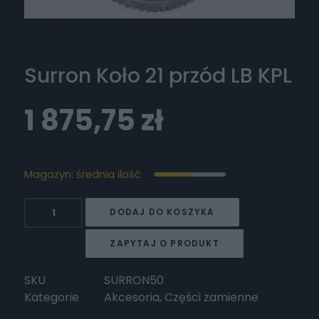
Surron Koło 21 przód LB KPL
1 875,75
zł
Magazyn: średnia ilość
ilość
DODAJ DO KOSZYKA
Surron
Koło
ZAPYTAJ O PRODUKT
21
przód
SKU
SURRON50
LB
Kategorie
Akcesoria
,
Części zamienne
KPL