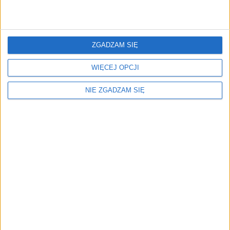
Surron Łańcuch 42 420 ( Przeróbka paska na
łańcuch) L1e X
84,13
zł
ZGADZAM SIĘ
ZOBACZ WIĘCEJ
WIĘCEJ OPCJI
NIE ZGADZAM SIĘ
Menu
Kim jesteśmy
Nasze marki