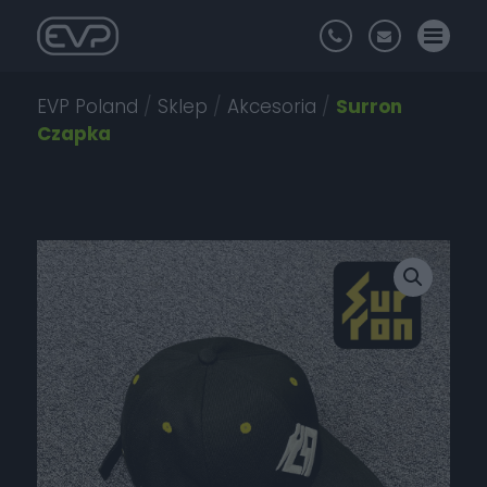
EVP Poland
/
Sklep
/
Akcesoria
/
Surron
Czapka