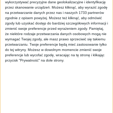
wykorzystywać precyzyjne dane geolokalizacyjne i identyfikację
przez skanowanie urządzeń. Możesz kliknąć, aby wyrazić zgodę
na przetwarzanie danych przez nas i naszych 1733 partnerów
Circuit Handbary FHS ALLOY zielone
zgodnie z opisem powyżej. Możesz też kliknąć, aby odmówić
188,99
zł
zgody lub uzyskać dostęp do bardziej szczegółowych informacji i
zmienić swoje preferencje przed wyrażeniem zgody.
Pamiętaj,
ZOBACZ WIĘCEJ
że niektóre rodzaje przetwarzania danych osobowych mogą nie
wymagać Twojej zgody, ale masz prawo sprzeciwić się takiemu
przetwarzaniu. Twoje preferencje będą mieć zastosowanie tylko
do tej witryny. Możesz w dowolnym momencie zmienić swoje
preferencje lub wycofać zgodę, wracając na tę stronę i klikając
przycisk "Prywatność" na dole strony.