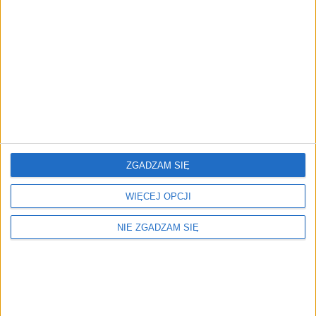
ZGADZAM SIĘ
Circuit Handbary VECTOR czarne
WIĘCEJ OPCJI
124,99
zł
NIE ZGADZAM SIĘ
ZOBACZ WIĘCEJ