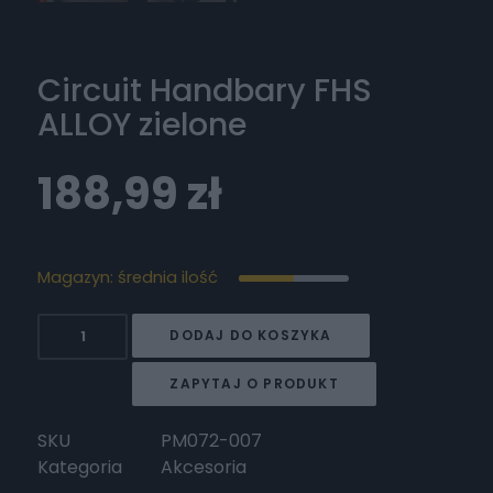
Circuit Handbary FHS
ALLOY zielone
188,99
zł
Magazyn: średnia ilość
ilość
DODAJ DO KOSZYKA
Circuit
Handbary
ZAPYTAJ O PRODUKT
FHS
ALLOY
SKU
PM072-007
zielone
Kategoria
Akcesoria