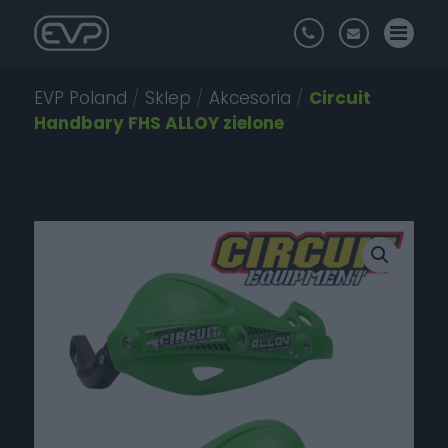
EVP Poland
/
Sklep
/
Akcesoria
/
Circuit
Handbary FHS ALLOY zielone