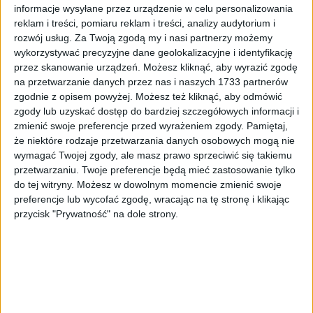
informacje wysyłane przez urządzenie w celu personalizowania
reklam i treści, pomiaru reklam i treści, analizy audytorium i
rozwój usług.
Za Twoją zgodą my i nasi partnerzy możemy
wykorzystywać precyzyjne dane geolokalizacyjne i identyfikację
przez skanowanie urządzeń. Możesz kliknąć, aby wyrazić zgodę
na przetwarzanie danych przez nas i naszych 1733 partnerów
zgodnie z opisem powyżej. Możesz też kliknąć, aby odmówić
zgody lub uzyskać dostęp do bardziej szczegółowych informacji i
zmienić swoje preferencje przed wyrażeniem zgody.
Pamiętaj,
że niektóre rodzaje przetwarzania danych osobowych mogą nie
wymagać Twojej zgody, ale masz prawo sprzeciwić się takiemu
przetwarzaniu. Twoje preferencje będą mieć zastosowanie tylko
do tej witryny. Możesz w dowolnym momencie zmienić swoje
Surron Przedni błotnik tylnego koła
preferencje lub wycofać zgodę, wracając na tę stronę i klikając
63,52
zł
przycisk "Prywatność" na dole strony.
ZOBACZ WIĘCEJ