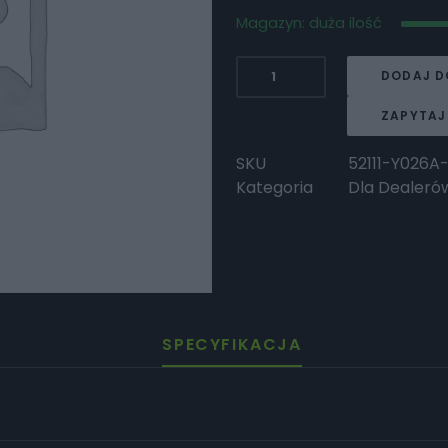
Magazyn: duża ilość
ilość
DODAJ D
Surron
Klamka
ZAPYTAJ
hamulca
prżód
SKU
52111-Y026A
Hyper
Kategoria
Dla Dealeró
SPECYFIKACJA