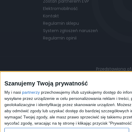
Zostań partnerem EVP
Elektromobilność
Kontakt
Regulamin sklepu
System zgłoszeń naruszeń
Regulamin opinii
Przedstawiona ofe
Podane ceny są cenami przykładowymi i mo
Szanujemy Twoją prywatność
My i nasi
partnerzy
przechowujemy i/lub uzyskujemy dostęp do informa
©
© 2026 EVP
Polityka prywatności
wysyłane przez urządzenie w celu personalizowania reklam i treści, p
geolokalizacyjne i identyfikację przez skanowanie urządzeń. Możes
aby odmówić zgody lub uzyskać dostęp do bardziej szczegółowych in
Korzystając z naszej przeg
wymagać Twojej zgody, ale masz prawo sprzeciwić się takiemu przet
celów statystycznych. W 
wycofać zgodę, wracając na tę stronę i klikając przycisk "Prywatność