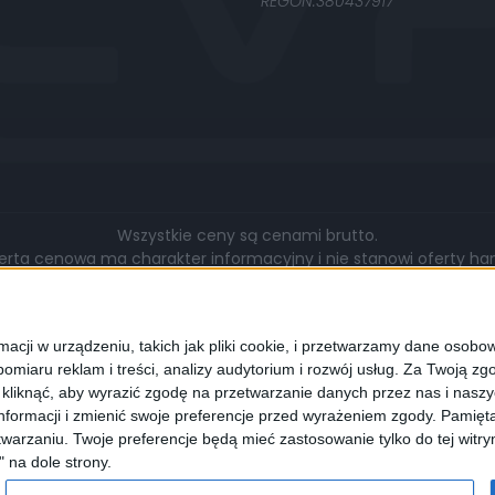
REGON:380437917
Wszystkie ceny są cenami brutto.
rta cenowa ma charakter informacyjny i nie stanowi oferty hand
gą się różnić pod względem zakresu wykonywanych prac, cen, u
walut.
cji w urządzeniu, takich jak pliki cookie, i przetwarzamy dane osobowe
omiaru reklam i treści, analizy audytorium i rozwój usług.
Za Twoją zgo
z kliknąć, aby wyrazić zgodę na przetwarzanie danych przez nas i nasz
formacji i zmienić swoje preferencje przed wyrażeniem zgody.
Pamięta
lądarki wyrażają Państwo zgodę na wykorzystywanie przez nas pli
warzaniu. Twoje preferencje będą mieć zastosowanie tylko do tej wit
programie służącym do obsługi stron internetowych można zmi
" na dole strony.
cookies.