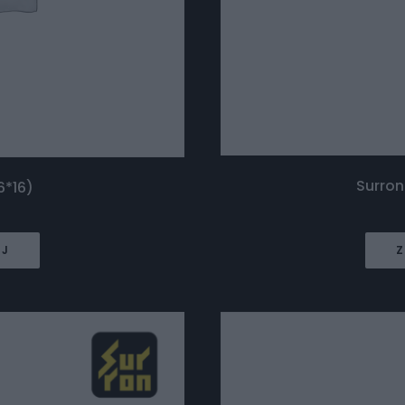
Surron
6*16)
EJ
Z