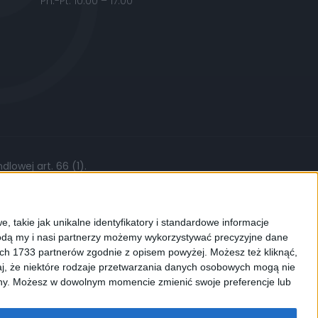
Pn.-Pt. 10:00 – 17:00
lowej art. 66 (1).
żytych części, stawki roboczej czy kursów
, takie jak unikalne identyfikatory i standardowe informacje
dą my i nasi partnerzy możemy wykorzystywać precyzyjne dane
ych 1733 partnerów zgodnie z opisem powyżej. Możesz też kliknąć,
j, że niektóre rodzaje przetwarzania danych osobowych mogą nie
ków cookies. Używamy ich do
ryny. Możesz w dowolnym momencie zmienić swoje preferencje lub
enić ustawienia dotyczące