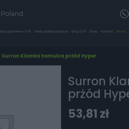
s Poland
stań partnerem EVP
Strefa profesjonalistów
Blog EVP
Sklep
Kontakt
Serwis
/
Surron Klamka hamulca prżód Hyper
Surron Kl
prżód Hyp
53,81
zł