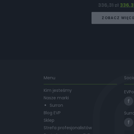
336,31
zł
336,3
ZOBACZ WIĘC
Menu
Soci
Kim jesteśmy
EVPo
Nasze marki
Surron
Blog EVP
Surr
Sklep
Strefa profesjonalistów