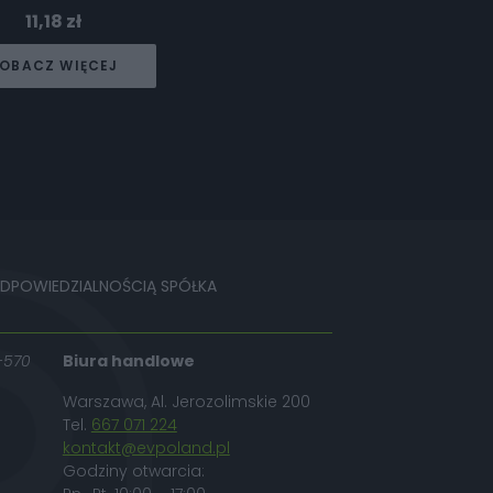
11,18
zł
OBACZ WIĘCEJ
ODPOWIEDZIALNOŚCIĄ SPÓŁKA
-570
Biura handlowe
Warszawa, Al. Jerozolimskie 200
Tel.
667 071 224
kontakt@evpoland.pl
Godziny otwarcia: