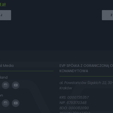
1
zł
EJ
Z
al Media
EVP SPÓŁKA Z OGRANICZONĄ 
KOMANDYTOWA
land
al. Powstańców Śląskich 22, 30
Kraków
on
KRS: 0000735357
NIP: 6793170348
BDO: 000082090