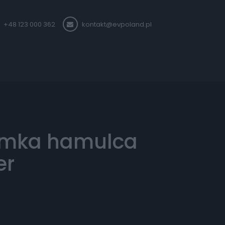
+48 123 000 362
kontakt@evpoland.pl
amka hamulca
er