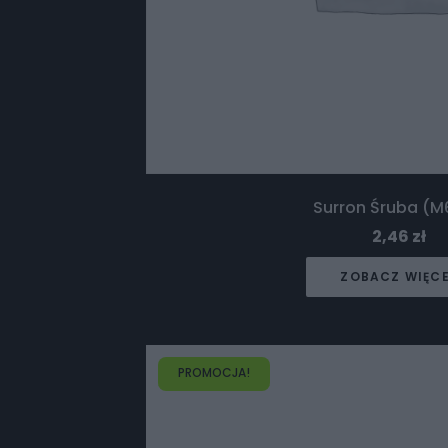
Surron Śruba (M
2,46
zł
ZOBACZ WIĘC
PROMOCJA!