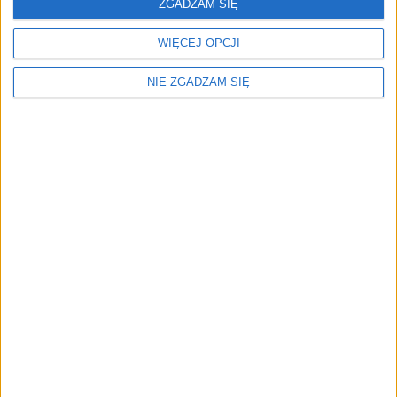
ZGADZAM SIĘ
WIĘCEJ OPCJI
NIE ZGADZAM SIĘ
Menu
Kim jesteśmy
Nasze marki
Surron
Blog EVP
Sklep
Strefa profesjonalistów
Zostań partnerem EVP