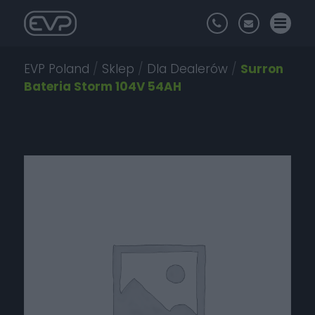
EVP Poland
/
Sklep
/
Dla Dealerów
/
Surron
Bateria Storm 104V 54AH