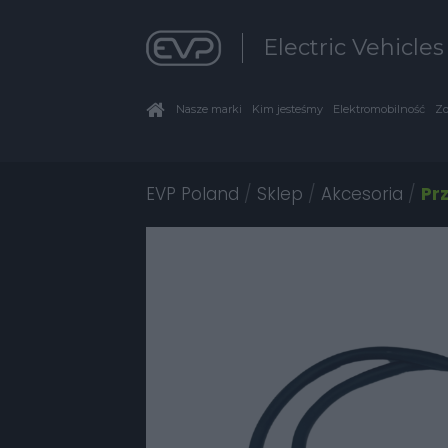
Electric Vehicle
Nasze marki
Kim jesteśmy
Elektromobilność
Zo
EVP Poland
/
Sklep
/
Akcesoria
/
Pr