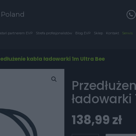
s Poland
stań partnerem EVP
Strefa profesjonalistów
Blog EVP
Sklep
Kontakt
Serwis
zedłużenie kabla ładowarki 1m Ultra Bee
Przedłużen
ładowarki 
138,99
zł