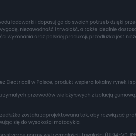
du ładowarki i dopasuj go do swoich potrzeb dzięki przed
wygodę, niezawodność i trwałość, a także idealnie dosto
kości wykonania oraz polskiej produkcji, przedłużka jest 
 Electricall w Polsce, produkt wspiera lokalny rynek i s
rzymałych przewodów wielożyłowych z izolacją gumową,
zedłużka została zaprojektowana tak, aby rozwiązać pr
owując się do wysokości motocykla.
gorystyczne normy wytrzymałości i trwałości (UL94-V0, IP