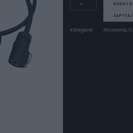
ilość
DODAJ D
Przedłużenie
kabla
ZAPYTAJ
ładowarki
1m
Kategorie
Akcesoria
,
C
Ultra
Bee