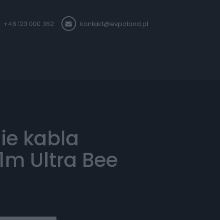
+48 123 000 362
kontakt@evpoland.pl
ie kabla
1m Ultra Bee