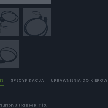
IS
SPECYFIKACJA
UPRAWNIENIA DO KIEROW
rron Ultra Bee R, T i X