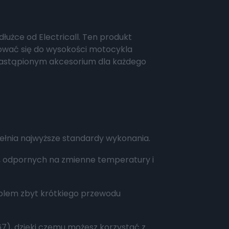
łużce od Electricall. Ten produkt
sować się do wysokości motocykla
niezastąpionym akcesorium dla każdego
pełnia najwyższe standardy wykonania.
 odpornych na zmienne temperatury i
oblem zbyt krótkiego przewodu
67), dzięki czemu możesz korzystać z