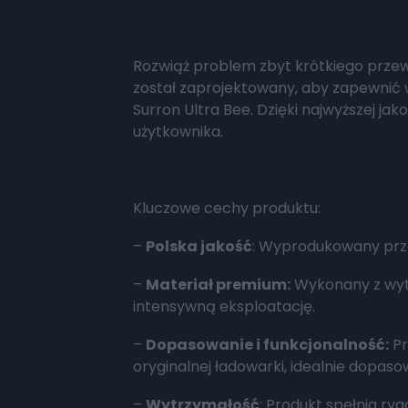
Rozwiąż problem zbyt krótkiego przewo
został zaprojektowany, aby zapewnić 
Surron Ultra Bee. Dzięki najwyższej ja
użytkownika.
Kluczowe cechy produktu:
–
Polska jakość
: Wyprodukowany przez
–
Materiał premium:
Wykonany z wyt
intensywną eksploatację.
–
Dopasowanie i funkcjonalność:
Pr
oryginalnej ładowarki, idealnie dopas
–
Wytrzymałość
: Produkt spełnia ry