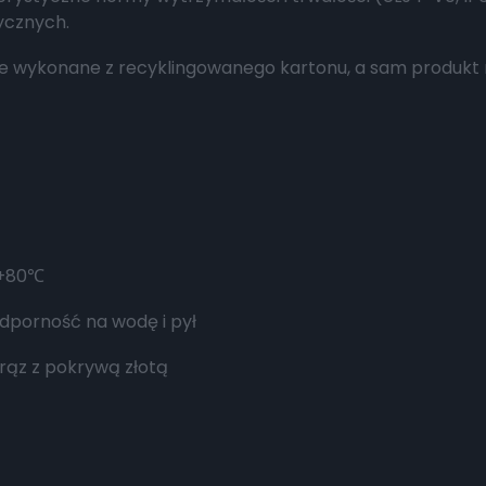
ycznych.
ie wykonane z recyklingowanego kartonu, a sam produkt
+80
℃
odporność na wodę i pył
brąz z pokrywą złotą