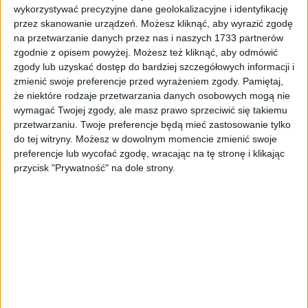
wykorzystywać precyzyjne dane geolokalizacyjne i identyfikację
przez skanowanie urządzeń. Możesz kliknąć, aby wyrazić zgodę
na przetwarzanie danych przez nas i naszych 1733 partnerów
zgodnie z opisem powyżej. Możesz też kliknąć, aby odmówić
Surron Podkładka 1 (?34*?29*10)
zgody lub uzyskać dostęp do bardziej szczegółowych informacji i
8,73
zł
zmienić swoje preferencje przed wyrażeniem zgody.
Pamiętaj,
że niektóre rodzaje przetwarzania danych osobowych mogą nie
ZOBACZ WIĘCEJ
wymagać Twojej zgody, ale masz prawo sprzeciwić się takiemu
przetwarzaniu. Twoje preferencje będą mieć zastosowanie tylko
do tej witryny. Możesz w dowolnym momencie zmienić swoje
preferencje lub wycofać zgodę, wracając na tę stronę i klikając
przycisk "Prywatność" na dole strony.