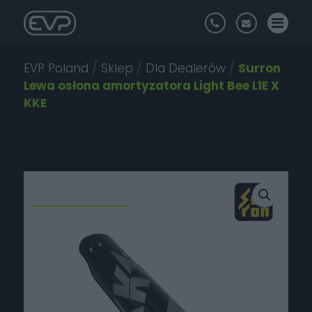
EVP Poland
/
Sklep
/
Dla Dealerów
/
Surron
Lewa osłona amortyzatora Light Bee L1E X
KKE
Promocja!