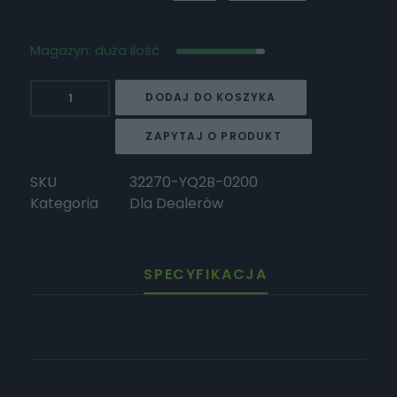
Magazyn: duża ilość
ilość
DODAJ DO KOSZYKA
Surron
Lewa
ZAPYTAJ O PRODUKT
osłona
amortyzatora
SKU
32270-YQ2B-0200
Light
Kategoria
Dla Dealerów
Bee
L1E
X
SPECYFIKACJA
KKE