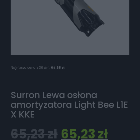
Najniższa cena z 30 dni:
64,68
zł
.
Surron Lewa osłona
amortyzatora Light Bee L1E
X KKE
65,23
zł
65,23
zł