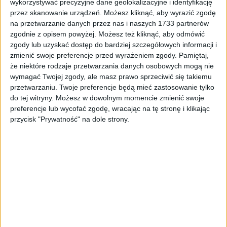
wykorzystywać precyzyjne dane geolokalizacyjne i identyfikację
przez skanowanie urządzeń. Możesz kliknąć, aby wyrazić zgodę
Surron Lewa osłona amortyzatora Light Bee L1E X
na przetwarzanie danych przez nas i naszych 1733 partnerów
DNM
zgodnie z opisem powyżej. Możesz też kliknąć, aby odmówić
43,67
zł
zgody lub uzyskać dostęp do bardziej szczegółowych informacji i
zmienić swoje preferencje przed wyrażeniem zgody.
Pamiętaj,
ZOBACZ WIĘCEJ
że niektóre rodzaje przetwarzania danych osobowych mogą nie
wymagać Twojej zgody, ale masz prawo sprzeciwić się takiemu
przetwarzaniu. Twoje preferencje będą mieć zastosowanie tylko
do tej witryny. Możesz w dowolnym momencie zmienić swoje
preferencje lub wycofać zgodę, wracając na tę stronę i klikając
przycisk "Prywatność" na dole strony.