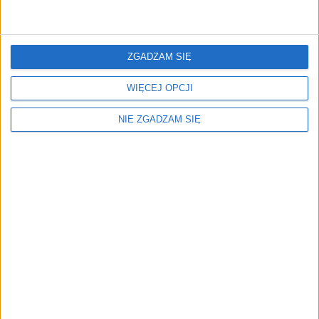
Surron Łożysko ramienia wahacza
21,89
zł
21,89
zł
ZGADZAM SIĘ
ZOBACZ WIĘCEJ
WIĘCEJ OPCJI
NIE ZGADZAM SIĘ
Menu
Kim jesteśmy
Nasze marki