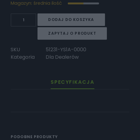
Magazyn: średnia ilość
ilość
DODAJ DO KOSZYKA
Surron
Opona
ZAPYTAJ O PRODUKT
Przednia
Off-
SKU
51231-YS1A-0000
road
Kategoria
Dla Dealerów
110/80-
19
Storm
SPECYFIKACJA
R
PODOBNE PRODUKTY