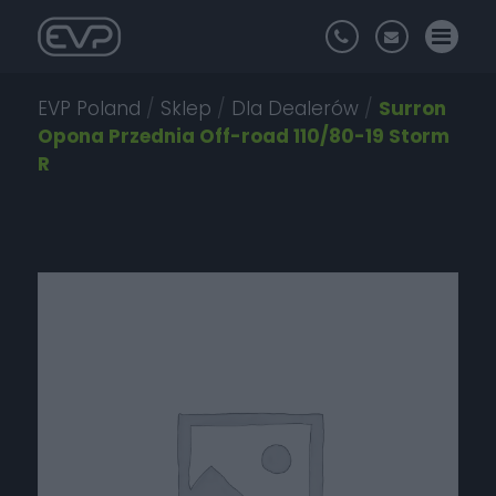
EVP Poland
/
Sklep
/
Dla Dealerów
/
Surron
Opona Przednia Off-road 110/80-19 Storm
R