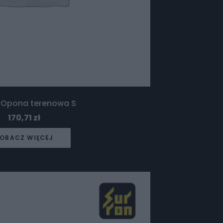
 Opona terenowa S
170,71
zł
OBACZ WIĘCEJ