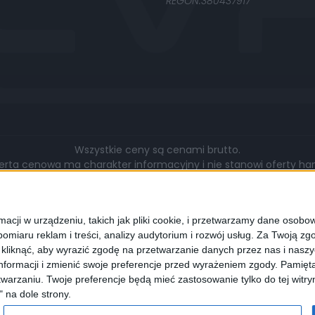
REGON:380437917
Wszystkie ceny są cenami brutto.
rta cenowa ma charakter informacyjny i nie stanowi oferty hand
gą się różnić pod względem zakresu wykonywanych prac, cen, u
walut.
cji w urządzeniu, takich jak pliki cookie, i przetwarzamy dane osobowe
omiaru reklam i treści, analizy audytorium i rozwój usług.
Za Twoją zgo
z kliknąć, aby wyrazić zgodę na przetwarzanie danych przez nas i nasz
formacji i zmienić swoje preferencje przed wyrażeniem zgody.
Pamięta
lądarki wyrażają Państwo zgodę na wykorzystywanie przez nas pli
warzaniu. Twoje preferencje będą mieć zastosowanie tylko do tej wit
programie służącym do obsługi stron internetowych można zmi
" na dole strony.
cookies.