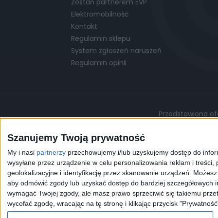
Zostań partnerem EVP
Elektromobilność
Kontakt
Regulamin sklepu
System zgłoszeń naruszeń
Regulamin opinii
Przedstawiona ofe
Podane ceny są cenami przykładowymi i mo
Szanujemy Twoją prywatność
My i nasi
partnerzy
przechowujemy i/lub uzyskujemy dostęp do informa
©
© 2026 EVP
Polityka prywatności
wysyłane przez urządzenie w celu personalizowania reklam i treści, p
geolokalizacyjne i identyfikację przez skanowanie urządzeń. Możes
aby odmówić zgody lub uzyskać dostęp do bardziej szczegółowych in
Korzystając z naszej przeg
wymagać Twojej zgody, ale masz prawo sprzeciwić się takiemu przet
celów statystycznych. W 
wycofać zgodę, wracając na tę stronę i klikając przycisk "Prywatność