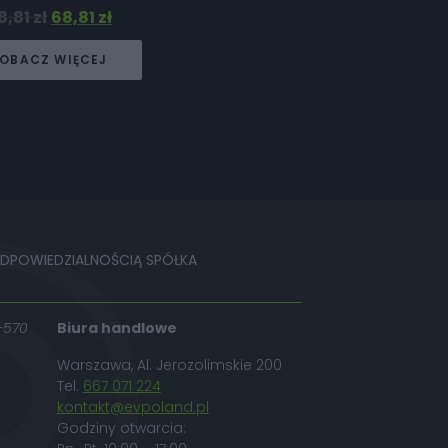
8,81
zł
68,81
zł
OBACZ WIĘCEJ
ODPOWIEDZIALNOŚCIĄ SPÓŁKA
-570
Biura handlowe
Warszawa, Al. Jerozolimskie 200
Tel.
667 071 224
kontakt@evpoland.pl
Godziny otwarcia: