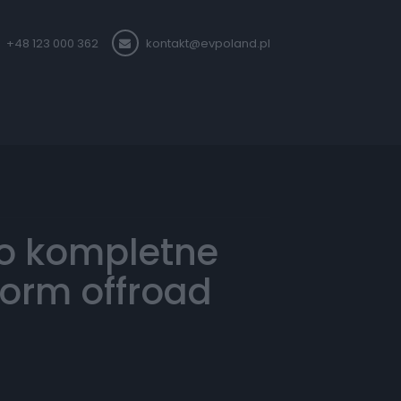
+48 123 000 362
kontakt@evpoland.pl
ło kompletne
torm offroad