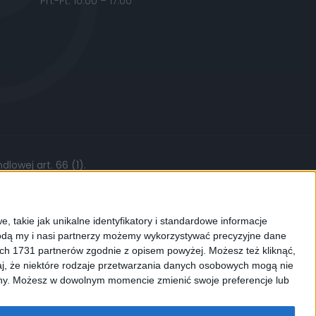
Pn.-Pt. 10:00 – 17:00
lowej art. 66 (1).
żytych części, stawki roboczej czy kursów
, takie jak unikalne identyfikatory i standardowe informacje
dą my i nasi partnerzy możemy wykorzystywać precyzyjne dane
ych 1731 partnerów zgodnie z opisem powyżej. Możesz też kliknąć,
j, że niektóre rodzaje przetwarzania danych osobowych mogą nie
ków cookies. Używamy ich do
ryny. Możesz w dowolnym momencie zmienić swoje preferencje lub
enić ustawienia dotyczące