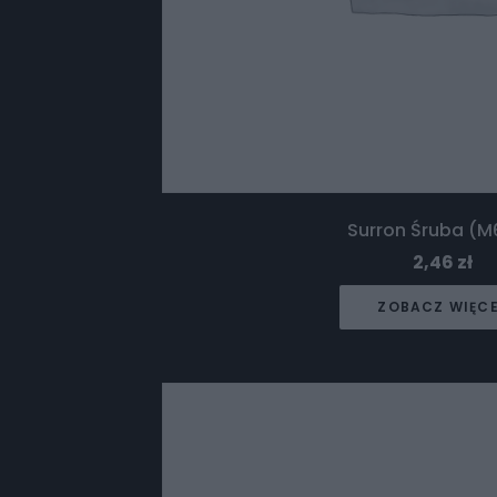
Surron Śruba (M
2,46
zł
ZOBACZ WIĘC