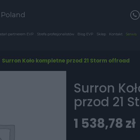
s Poland
stań partnerem EVP
Strefa profesjonalistów
Blog EVP
Sklep
Kontakt
Serwis
/
Surron Koło kompletne przod 21 Storm offroad
Surron Ko
przod 21 S
1 538,78
zł