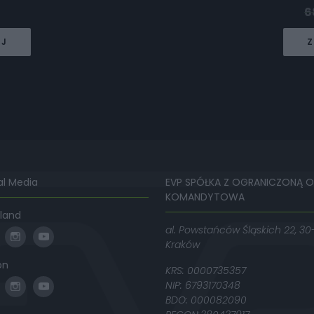
6
EJ
Z
al Media
EVP SPÓŁKA Z OGRANICZONĄ 
KOMANDYTOWA
land
al. Powstańców Śląskich 22, 30
Kraków
on
KRS: 0000735357
NIP: 6793170348
BDO: 000082090