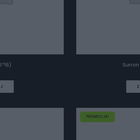
6*16)
Surron
EJ
Z
PROMOCJA!