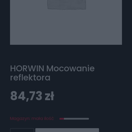
HORWIN Mocowanie
reflektora
84,73
zł
Magazyn: mała ilość
ilość