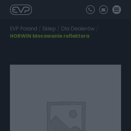
EVP Poland
/
Sklep
/
Dla Dealerów
/
HORWIN Mocowanie reflektora