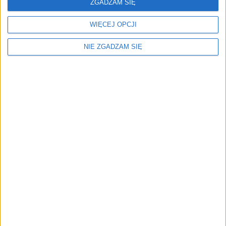
ZGADZAM SIĘ
WIĘCEJ OPCJI
NIE ZGADZAM SIĘ
Menu
Kim jesteśmy
Nasze marki
Surron
Blog EVP
Sklep
Strefa profesjonalistów
Zostań partnerem EVP