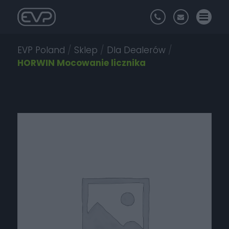
EVP Poland
/
Sklep
/
Dla Dealerów
/
HORWIN Mocowanie licznika