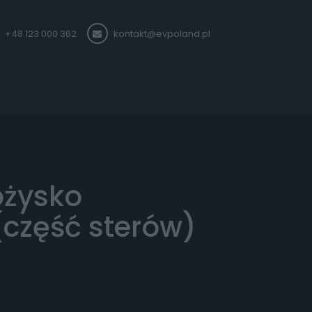
+48 123 000 362
kontakt@evpoland.pl
ożysko
(część sterów)