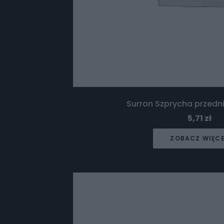
Surron Szprycha przedni
5,71
zł
ZOBACZ WIĘC