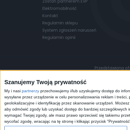
Zostań partnerem EVP
Elektromobilność
Kontakt
Regulamin sklepu
System zgłoszeń naruszeń
Regulamin opinii
Przedstawiona ofe
Podane ceny są cenami przykładowymi i mo
Szanujemy Twoją prywatność
My i nasi
partnerzy
przechowujemy i/lub uzyskujemy dostęp do informa
©
© 2026 EVP
Polityka prywatności
wysyłane przez urządzenie w celu personalizowania reklam i treści, p
geolokalizacyjne i identyfikację przez skanowanie urządzeń. Możes
aby odmówić zgody lub uzyskać dostęp do bardziej szczegółowych in
Korzystając z naszej przeg
wymagać Twojej zgody, ale masz prawo sprzeciwić się takiemu przet
celów statystycznych. W 
wycofać zgodę, wracając na tę stronę i klikając przycisk "Prywatność