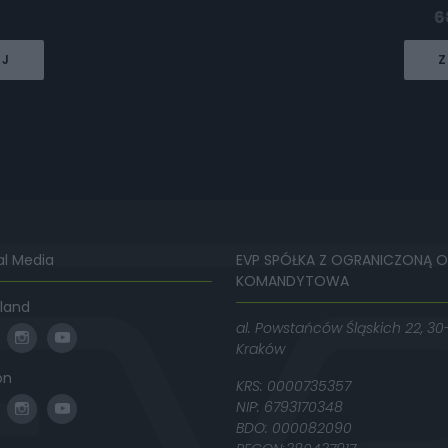
6
EJ
Z
al Media
EVP SPÓŁKA Z OGRANICZONĄ 
KOMANDYTOWA
land
al. Powstańców Śląskich 22, 30
Kraków
on
KRS: 0000735357
NIP: 6793170348
BDO: 000082090