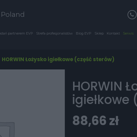
s Poland
stań partnerem EVP
Strefa profesjonalistów
Blog EVP
Sklep
Kontakt
Serwis
/
HORWIN Łożysko igiełkowe (część sterów)
HORWIN Ł
igiełkowe 
88,66
zł