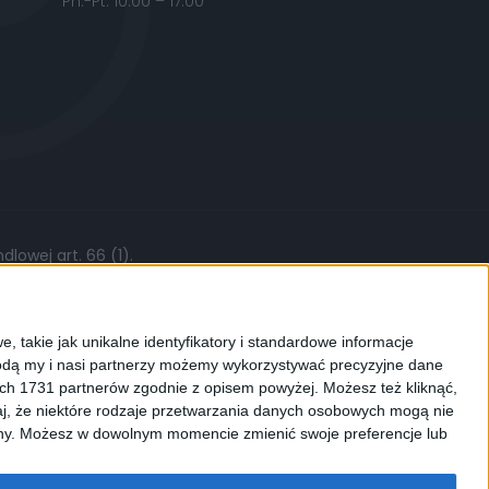
Pn.-Pt. 10:00 – 17:00
lowej art. 66 (1).
żytych części, stawki roboczej czy kursów
, takie jak unikalne identyfikatory i standardowe informacje
dą my i nasi partnerzy możemy wykorzystywać precyzyjne dane
ych 1731 partnerów zgodnie z opisem powyżej. Możesz też kliknąć,
j, że niektóre rodzaje przetwarzania danych osobowych mogą nie
ków cookies. Używamy ich do
ryny. Możesz w dowolnym momencie zmienić swoje preferencje lub
enić ustawienia dotyczące