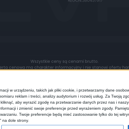
REGON:380437917
Wszystkie ceny są cenami brutto.
rta cenowa ma charakter informacyjny i nie stanowi oferty hand
gą się różnić pod względem zakresu wykonywanych prac, cen, u
walut.
cji w urządzeniu, takich jak pliki cookie, i przetwarzamy dane osobowe
omiaru reklam i treści, analizy audytorium i rozwój usług.
Za Twoją zgo
z kliknąć, aby wyrazić zgodę na przetwarzanie danych przez nas i nasz
formacji i zmienić swoje preferencje przed wyrażeniem zgody.
Pamięta
lądarki wyrażają Państwo zgodę na wykorzystywanie przez nas pli
warzaniu. Twoje preferencje będą mieć zastosowanie tylko do tej wit
programie służącym do obsługi stron internetowych można zmi
" na dole strony.
cookies.