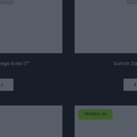
ego koła 17″
Surron Za
EJ
Z
PROMOCJA!