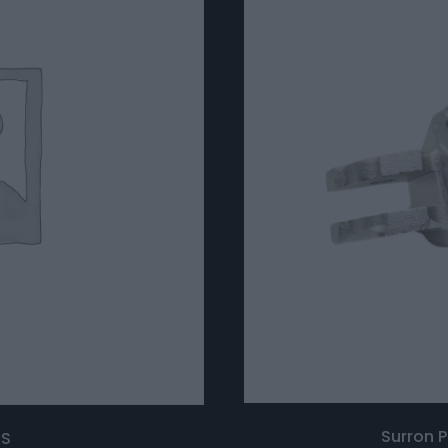
Surron 
 S