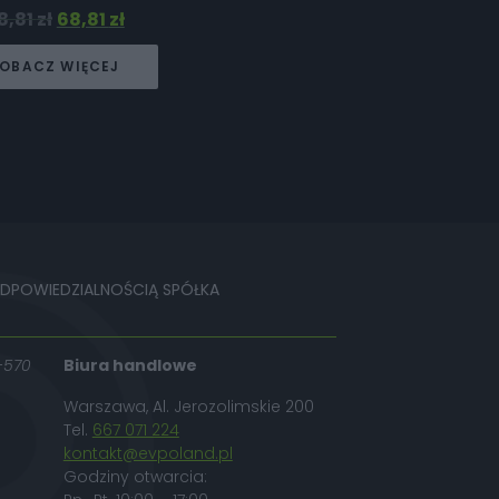
8,81
zł
68,81
zł
OBACZ WIĘCEJ
ODPOWIEDZIALNOŚCIĄ SPÓŁKA
-570
Biura handlowe
Warszawa, Al. Jerozolimskie 200
Tel.
667 071 224
kontakt@evpoland.pl
Godziny otwarcia: