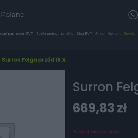
s Poland
stań partnerem EVP
Strefa profesjonalistów
Blog EVP
Sklep
Kontakt
Serwis
/
Surron Felga przód 19 X
Surron Fel
669,83
zł
Produkt niedostępny.