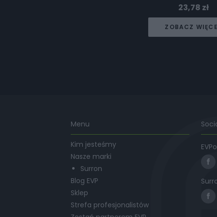
23,78
zł
ZOBACZ WIĘC
Menu
Soci
Kim jesteśmy
EVPo
Nasze marki
Surron
Blog EVP
Surr
Sklep
Strefa profesjonalistów
Zostań partnerem EVP