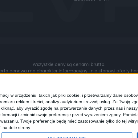
Wszystkie ceny są cenami brutto.
rta cenowa ma charakter informacyjny i nie stanowi oferty hand
gą się różnić pod względem zakresu wykonywanych prac, cen, u
walut.
cji w urządzeniu, takich jak pliki cookie, i przetwarzamy dane osobowe
omiaru reklam i treści, analizy audytorium i rozwój usług.
Za Twoją zgo
z kliknąć, aby wyrazić zgodę na przetwarzanie danych przez nas i nasz
formacji i zmienić swoje preferencje przed wyrażeniem zgody.
Pamięta
lądarki wyrażają Państwo zgodę na wykorzystywanie przez nas pli
warzaniu. Twoje preferencje będą mieć zastosowanie tylko do tej wit
programie służącym do obsługi stron internetowych można zmi
" na dole strony.
cookies.