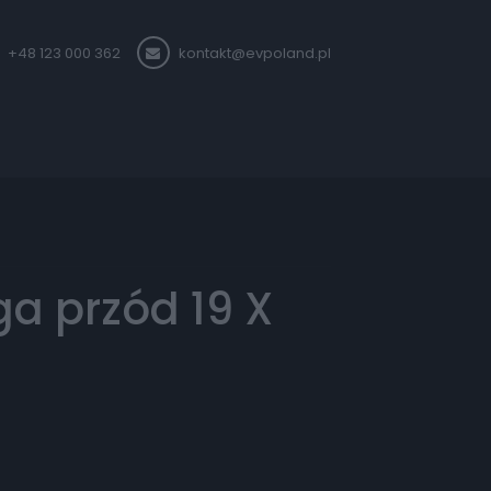
+48 123 000 362
kontakt@evpoland.pl
ga przód 19 X