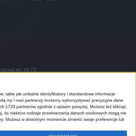
lowej art. 66 (1).
żytych części, stawki roboczej czy kursów
, takie jak unikalne identyfikatory i standardowe informacje
dą my i nasi partnerzy możemy wykorzystywać precyzyjne dane
ych 1733 partnerów zgodnie z opisem powyżej. Możesz też kliknąć,
j, że niektóre rodzaje przetwarzania danych osobowych mogą nie
ków cookies. Używamy ich do
ryny. Możesz w dowolnym momencie zmienić swoje preferencje lub
enić ustawienia dotyczące