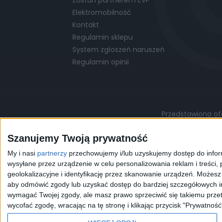
Elektromobilność
Kontakt
Regulamin sklepu
System zgłoszeń naruszeń
Regulamin opinii
Przedstawiona ofe
Podane ceny są cenami przykładowymi i mo
Szanujemy Twoją prywatność
My i nasi
partnerzy
przechowujemy i/lub uzyskujemy dostęp do informa
©
© 2026 EVP
Polityka prywatności
wysyłane przez urządzenie w celu personalizowania reklam i treści, p
geolokalizacyjne i identyfikację przez skanowanie urządzeń. Możes
aby odmówić zgody lub uzyskać dostęp do bardziej szczegółowych in
Korzystając z naszej przeg
wymagać Twojej zgody, ale masz prawo sprzeciwić się takiemu przet
celów statystycznych. W 
wycofać zgodę, wracając na tę stronę i klikając przycisk "Prywatność