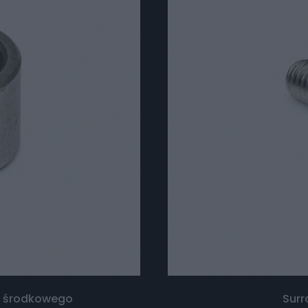
u środkowego
Surr