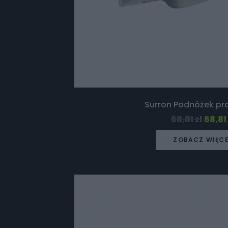
Surron Podnóżek pra
68,81
zł
68,8
ZOBACZ WIĘC