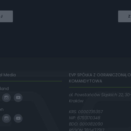
EJ
Z
al Media
EVP SPÓŁKA Z OGRANICZONĄ 
KOMANDYTOWA
land
al. Powstańców Śląskich 22, 30
Kraków
on
KRS: 0000735357
NIP: 6793170348
BDO: 000082090
REGON:380437917