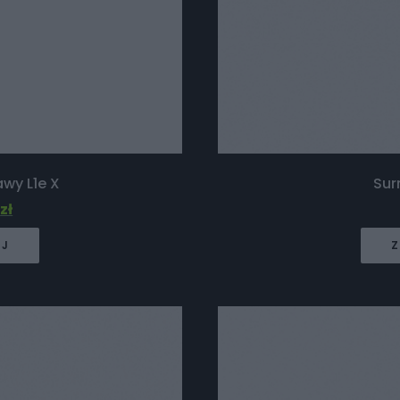
wy L1e X
Sur
1
zł
EJ
Z