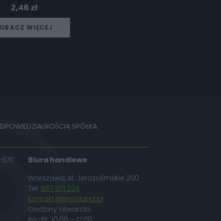
2,46
zł
OBACZ WIĘCEJ
ODPOWIEDZIALNOŚCIĄ SPÓŁKA
-570
Biura handlowe
Warszawa, Al. Jerozolimskie 200
Tel.
667 071 224
kontakt@evpoland.pl
Godziny otwarcia:
Pn.-Pt. 10:00 – 17:00