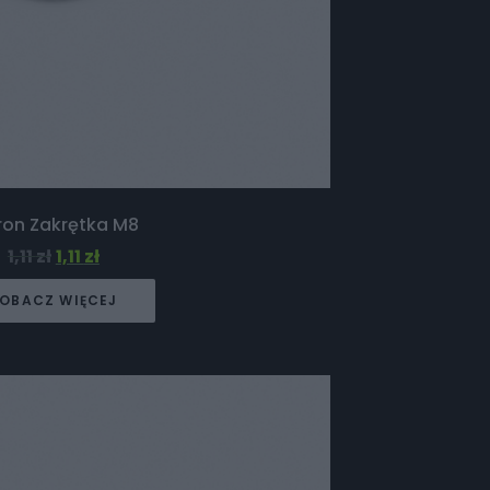
ron Zakrętka M8
1,11
zł
1,11
zł
OBACZ WIĘCEJ