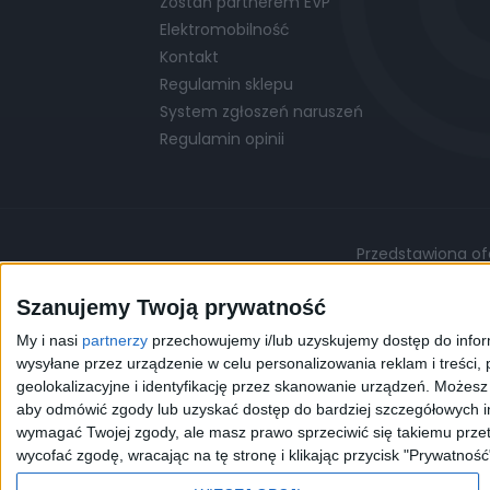
Zostań partnerem EVP
Elektromobilność
Kontakt
Regulamin sklepu
System zgłoszeń naruszeń
Regulamin opinii
Przedstawiona ofe
Podane ceny są cenami przykładowymi i mo
Szanujemy Twoją prywatność
My i nasi
partnerzy
przechowujemy i/lub uzyskujemy dostęp do informa
©
© 2026 EVP
Polityka prywatności
wysyłane przez urządzenie w celu personalizowania reklam i treści, p
geolokalizacyjne i identyfikację przez skanowanie urządzeń. Możes
aby odmówić zgody lub uzyskać dostęp do bardziej szczegółowych in
Korzystając z naszej przeg
wymagać Twojej zgody, ale masz prawo sprzeciwić się takiemu przet
celów statystycznych. W 
wycofać zgodę, wracając na tę stronę i klikając przycisk "Prywatność