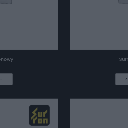
lonowy
Sur
EJ
Z