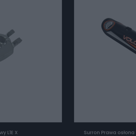
wy L1E X
Surron Prawa osłona 