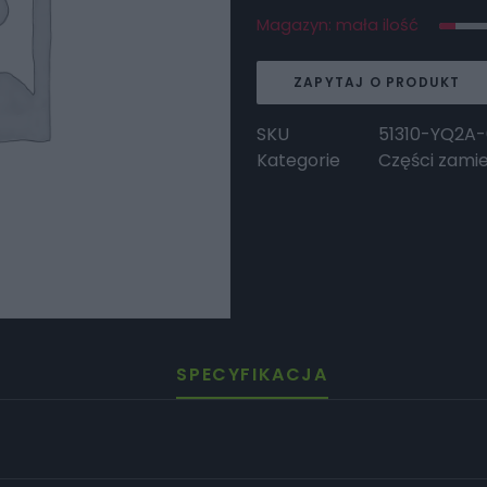
Magazyn: mała ilość
ZAPYTAJ O PRODUKT
SKU
51310-YQ2A
Kategorie
Części zami
SPECYFIKACJA