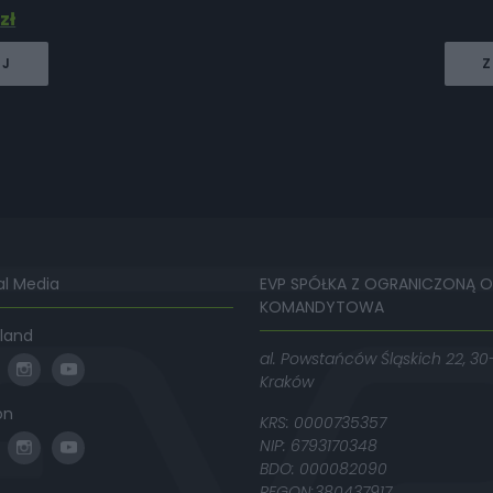
1
zł
EJ
Z
al Media
EVP SPÓŁKA Z OGRANICZONĄ 
KOMANDYTOWA
land
al. Powstańców Śląskich 22, 30
Kraków
on
KRS: 0000735357
NIP: 6793170348
BDO: 000082090
REGON:380437917