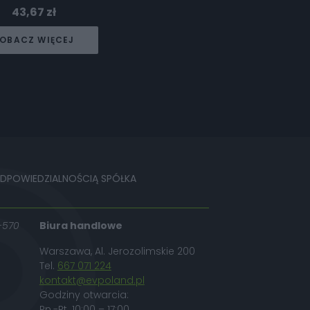
43,67
zł
OBACZ WIĘCEJ
ODPOWIEDZIALNOŚCIĄ SPÓŁKA
-570
Biura handlowe
Warszawa, Al. Jerozolimskie 200
Tel.
667 071 224
kontakt@evpoland.pl
Godziny otwarcia:
Pn.-Pt. 10:00 – 17:00