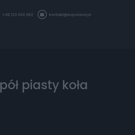
+48 123 000 362
kontakt@evpoland.pl
pół piasty koła