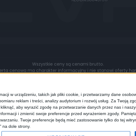
Wszystkie ceny są cenami brutto.
rta cenowa ma charakter informacyjny i nie stanowi oferty hand
gą się różnić pod względem zakresu wykonywanych prac, cen, u
walut.
cji w urządzeniu, takich jak pliki cookie, i przetwarzamy dane osobowe
omiaru reklam i treści, analizy audytorium i rozwój usług.
Za Twoją zgo
z kliknąć, aby wyrazić zgodę na przetwarzanie danych przez nas i nasz
formacji i zmienić swoje preferencje przed wyrażeniem zgody.
Pamięta
lądarki wyrażają Państwo zgodę na wykorzystywanie przez nas pli
warzaniu. Twoje preferencje będą mieć zastosowanie tylko do tej wit
programie służącym do obsługi stron internetowych można zmi
" na dole strony.
cookies.