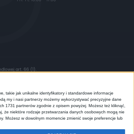
lowej art. 66 (1).
żytych części, stawki roboczej czy kursów
, takie jak unikalne identyfikatory i standardowe informacje
dą my i nasi partnerzy możemy wykorzystywać precyzyjne dane
ych 1731 partnerów zgodnie z opisem powyżej. Możesz też kliknąć,
j, że niektóre rodzaje przetwarzania danych osobowych mogą nie
ków cookies. Używamy ich do
ryny. Możesz w dowolnym momencie zmienić swoje preferencje lub
enić ustawienia dotyczące