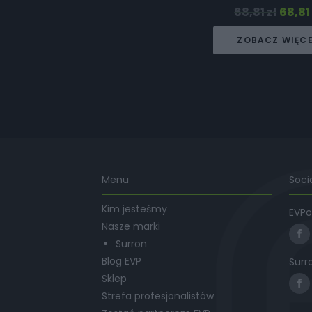
68,81
zł
68,8
ZOBACZ WIĘC
Menu
Soci
Kim jesteśmy
EVPo
Nasze marki
Surron
Blog EVP
Surr
Sklep
Strefa profesjonalistów