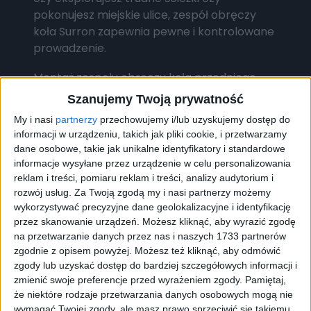
pokonujesz miejskie ulice, zespół obręczy
koła Surron zapewnia pewne i kontrolowane
prowadzenie.
Montaż zespołu obręczy koła przedniego
Surron jest prosty i łatwy, dzięki czemu
Szanujemy Twoją prywatność
można go szybko zamontować bez
My i nasi
partnerzy
przechowujemy i/lub uzyskujemy dostęp do
konieczności specjalistycznego narzędzia.
informacji w urządzeniu, takich jak pliki cookie, i przetwarzamy
To idealne rozwiązanie dla osób, które cenią
dane osobowe, takie jak unikalne identyfikatory i standardowe
sobie wygodę i szybkość.
informacje wysyłane przez urządzenie w celu personalizowania
reklam i treści, pomiaru reklam i treści, analizy audytorium i
Wybierz Surron Zespół obręczy koła
rozwój usług.
Za Twoją zgodą my i nasi partnerzy możemy
przedniego 19″ i ciesz się niezawodnością,
wykorzystywać precyzyjne dane geolokalizacyjne i identyfikację
wytrzymałością i precyzją podczas jazdy na
przez skanowanie urządzeń. Możesz kliknąć, aby wyrazić zgodę
na przetwarzanie danych przez nas i naszych 1733 partnerów
swoim motorowerze. To kompletny zespół,
zgodnie z opisem powyżej. Możesz też kliknąć, aby odmówić
który spełni Twoje oczekiwania i pozwoli
zgody lub uzyskać dostęp do bardziej szczegółowych informacji i
cieszyć się doskonałym doświadczeniem
zmienić swoje preferencje przed wyrażeniem zgody.
Pamiętaj,
jazdy.
że niektóre rodzaje przetwarzania danych osobowych mogą nie
wymagać Twojej zgody, ale masz prawo sprzeciwić się takiemu