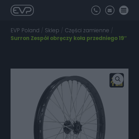
EVP Poland
/
Sklep
/
Części zamienne
/
Surron Zespół obręczy koła przedniego 19″