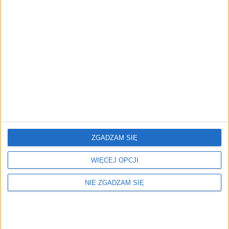
181,30
zł
ZOBACZ WIĘCEJ
PROMOCJA!
ZGADZAM SIĘ
WIĘCEJ OPCJI
NIE ZGADZAM SIĘ