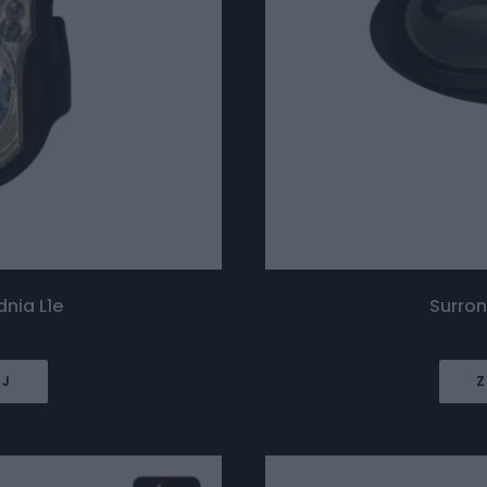
nia L1e
Surro
EJ
Z