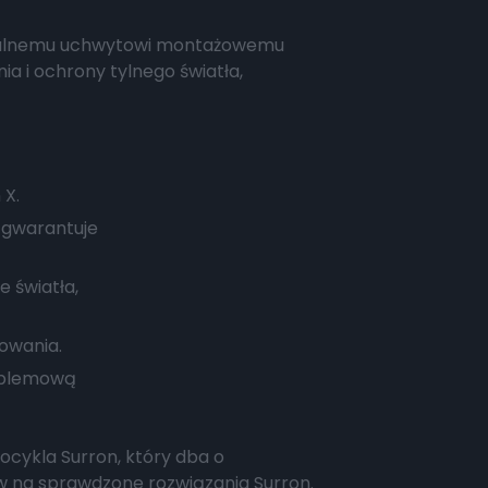
yginalnemu uchwytowi montażowemu
a i ochrony tylnego światła,
 X.
 gwarantuje
 światła,
sowania.
roblemową
ocykla Surron, który dba o
aw na sprawdzone rozwiązania Surron.