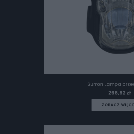
Surron Lampa przed
266,82
zł
ZOBACZ WIĘC