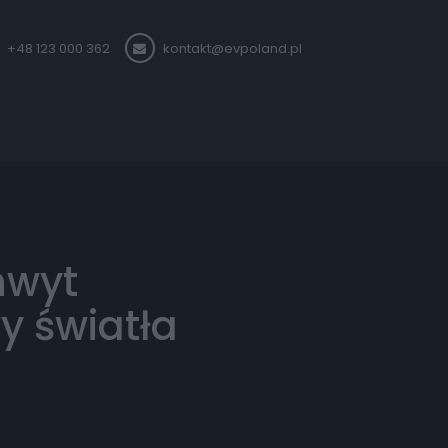
+48 123 000 362
kontakt@evpoland.pl
hwyt
 światła