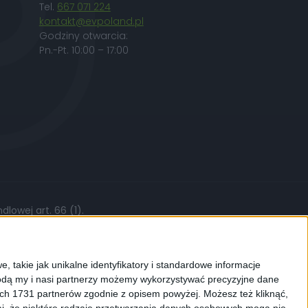
Tel.
667 071 224
kontakt@evpoland.pl
Godziny otwarcia:
Pn.-Pt. 10:00 – 17:00
lowej art. 66 (1).
żytych części, stawki roboczej czy kursów
, takie jak unikalne identyfikatory i standardowe informacje
dą my i nasi partnerzy możemy wykorzystywać precyzyjne dane
ych 1731 partnerów zgodnie z opisem powyżej. Możesz też kliknąć,