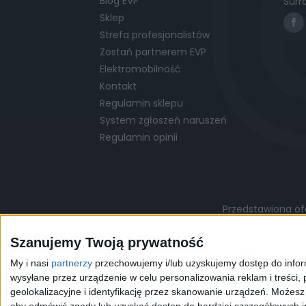
Blog EVP
Surr
Sklep
Strefa profesjonalistów
Zostań partnerem EVP
Elektromobilność
Kontakt
Regulamin sklepu
System zgłoszeń naruszeń
Regulamin opinii
Przedstawiona ofe
Podane ceny są cenami przykładowymi i mo
Szanujemy Twoją prywatność
My i nasi
partnerzy
przechowujemy i/lub uzyskujemy dostęp do informa
©
© 2026 EVP
Polityka prywatności
wysyłane przez urządzenie w celu personalizowania reklam i treści, p
geolokalizacyjne i identyfikację przez skanowanie urządzeń. Możes