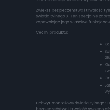
Zwiększ bezpieczeństwo i trwałość t
światła tylnego X. Ten specjalnie zap
zapewniając jego właściwe funkcjonow
Cechy produktu:
Ko
So
dł
Kl
zw
Or
Ła
wy
Uchwyt montażowy światła tylnego Sur
bezpieczeństwo i trwałość swojego ośw