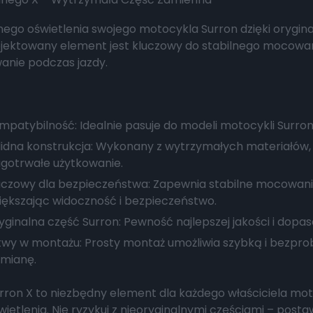
ylnego oświetlenia swojego motocykla Surron dzięki or
rojektowany element jest kluczowy do stabilnego mocowani
anie podczas jazdy.
mpatybilność: Idealnie pasuje do modeli motocykli Surron
lidna konstrukcja: Wykonany z wytrzymałych materiałów,
ugotrwałe użytkowanie.
uczowy dla bezpieczeństwa: Zapewnia stabilne mocowanie
iększając widoczność i bezpieczeństwo.
yginalna część Surron: Pewność najlepszej jakości i dopa
twy w montażu: Prosty montaż umożliwia szybką i bezp
mianę.
ron X to niezbędny element dla każdego właściciela mot
ietlenia. Nie ryzykuj z nieoryginalnymi częściami – post