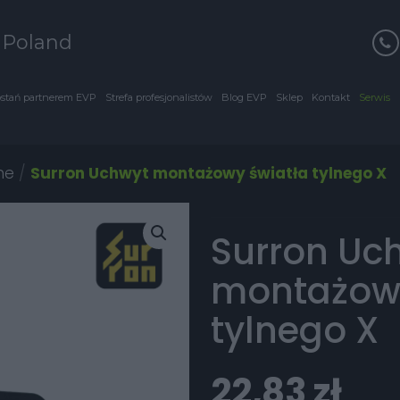
s Poland
stań partnerem EVP
Strefa profesjonalistów
Blog EVP
Sklep
Kontakt
Serwis
ne
/
Surron Uchwyt montażowy światła tylnego X
Surron Uc
montażowy
tylnego X
22,83
zł