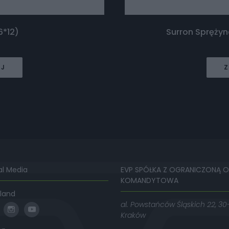
6*12)
Surron Spręży
EJ
Z
al Media
EVP SPÓŁKA Z OGRANICZONĄ 
KOMANDYTOWA
land
al. Powstańców Śląskich 22, 30
Kraków