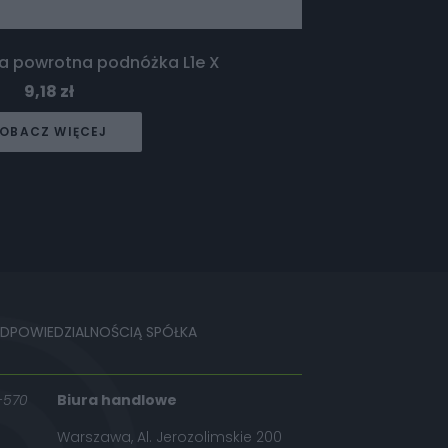
na powrotna podnóżka L1e X
9,18
zł
OBACZ WIĘCEJ
ODPOWIEDZIALNOŚCIĄ SPÓŁKA
-570
Biura handlowe
Warszawa, Al. Jerozolimskie 200