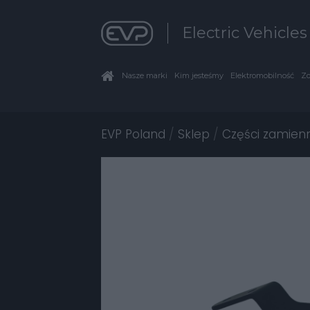
Electric Vehicle
Nasze marki
Kim jesteśmy
Elektromobilność
Zo
EVP Poland
/
Sklep
/
Części zamien