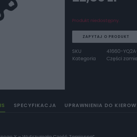
Produkt niedostępny.
ZAPYTAJ O PRODUKT
SKU
41660-YQ2A
Kategoria
Części zami
IS
SPECYFIKACJA
UPRAWNIENIA DO KIEROW
lnego X – Wytrzymała Część Zamienna”