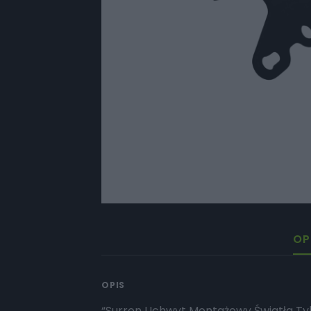
OP
OPIS
“Surron Uchwyt Montażowy Światła Ty