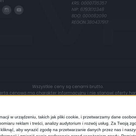
on
KRS: 0000735357
NIP: 6793170348
BDO: 000082090
REGON:380437917
Wszystkie ceny są cenami brutto.
rta cenowa ma charakter informacyjny i nie stanowi oferty hand
gą się różnić pod względem zakresu wykonywanych prac, cen, u
walut.
cji w urządzeniu, takich jak pliki cookie, i przetwarzamy dane osobowe
omiaru reklam i treści, analizy audytorium i rozwój usług.
Za Twoją zgo
z kliknąć, aby wyrazić zgodę na przetwarzanie danych przez nas i nasz