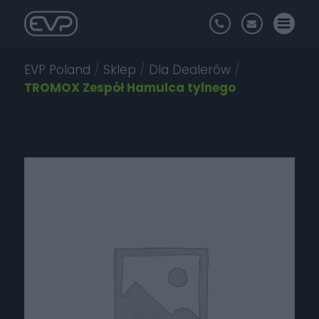
EVP Poland
/
Sklep
/
Dla Dealerów
/
TROMOX Zespół Hamulca tylnego