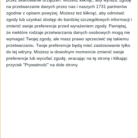
przez skanowanie urządzeń. Możesz kliknąć, aby wyrazić zgodę
na przetwarzanie danych przez nas i naszych 1731 partnerów
ZOBACZ WIĘCEJ
zgodnie z opisem powyżej. Możesz też kliknąć, aby odmówić
zgody lub uzyskać dostęp do bardziej szczegółowych informacji i
zmienić swoje preferencje przed wyrażeniem zgody.
Pamiętaj,
że niektóre rodzaje przetwarzania danych osobowych mogą nie
wymagać Twojej zgody, ale masz prawo sprzeciwić się takiemu
przetwarzaniu. Twoje preferencje będą mieć zastosowanie tylko
do tej witryny. Możesz w dowolnym momencie zmienić swoje
preferencje lub wycofać zgodę, wracając na tę stronę i klikając
przycisk "Prywatność" na dole strony.