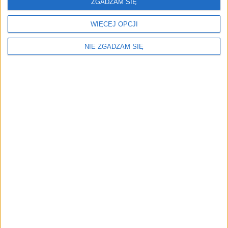
ZGADZAM SIĘ
WIĘCEJ OPCJI
NIE ZGADZAM SIĘ
Menu
Kim jesteśmy
Nasze marki
Surron
Blog EVP
Sklep
Strefa profesjonalistów
Zostań partnerem EVP