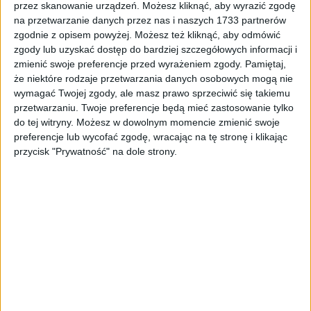
DNM
przez skanowanie urządzeń. Możesz kliknąć, aby wyrazić zgodę
43,67
zł
na przetwarzanie danych przez nas i naszych 1733 partnerów
zgodnie z opisem powyżej. Możesz też kliknąć, aby odmówić
ZOBACZ WIĘCEJ
zgody lub uzyskać dostęp do bardziej szczegółowych informacji i
zmienić swoje preferencje przed wyrażeniem zgody.
Pamiętaj,
że niektóre rodzaje przetwarzania danych osobowych mogą nie
wymagać Twojej zgody, ale masz prawo sprzeciwić się takiemu
przetwarzaniu. Twoje preferencje będą mieć zastosowanie tylko
PROMOCJA!
do tej witryny. Możesz w dowolnym momencie zmienić swoje
preferencje lub wycofać zgodę, wracając na tę stronę i klikając
przycisk "Prywatność" na dole strony.