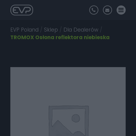
EVP Poland
/
Sklep
/
Dla Dealerów
/
TROMOX Osłona reflektora niebieska