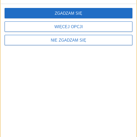
2,46
zł
ZGADZAM SIĘ
ZOBACZ WIĘCEJ
WIĘCEJ OPCJI
NIE ZGADZAM SIĘ
Menu
Kim jesteśmy
Nasze marki
Surron
Blog EVP
Sklep