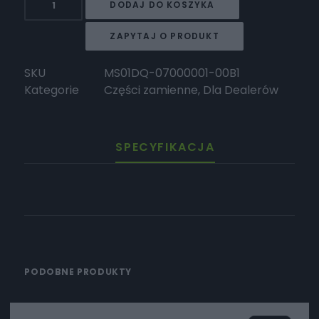
DODAJ DO KOSZYKA
TROMOX
Osłona
ZAPYTAJ O PRODUKT
reflektora
niebieska
SKU
MS01DQ-07000001-00B1
Kategorie
Części zamienne
,
Dla Dealerów
SPECYFIKACJA
PODOBNE PRODUKTY