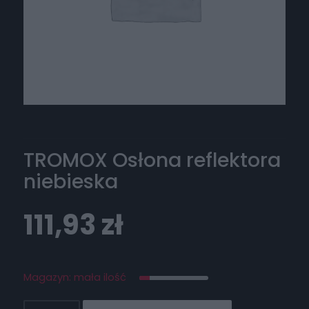
TROMOX Osłona reflektora
niebieska
111,93
zł
Magazyn: mała ilość
ilość