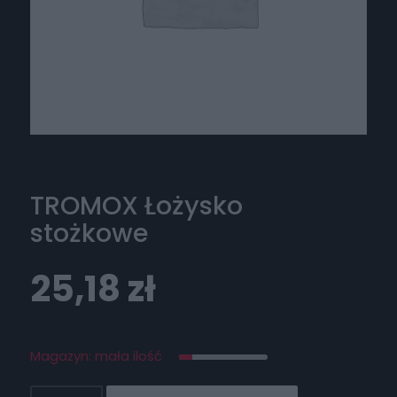
TROMOX Łożysko
stożkowe
25,18
zł
Magazyn: mała ilość
ilość