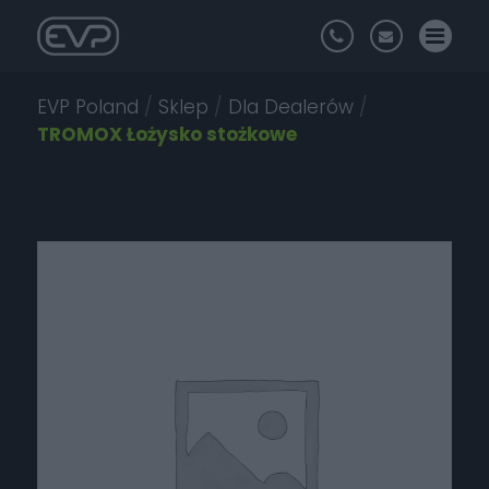
EVP Poland
/
Sklep
/
Dla Dealerów
/
TROMOX Łożysko stożkowe