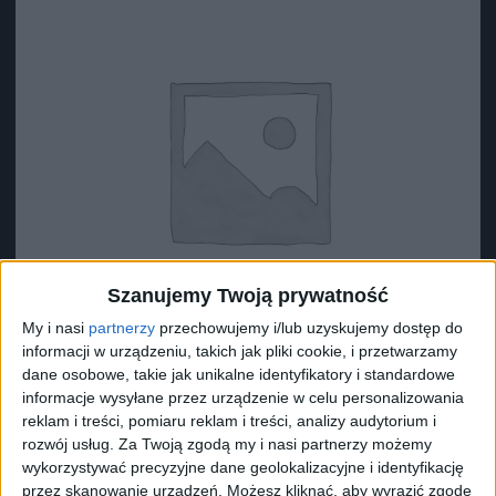
Szanujemy Twoją prywatność
My i nasi
partnerzy
przechowujemy i/lub uzyskujemy dostęp do
informacji w urządzeniu, takich jak pliki cookie, i przetwarzamy
dane osobowe, takie jak unikalne identyfikatory i standardowe
informacje wysyłane przez urządzenie w celu personalizowania
reklam i treści, pomiaru reklam i treści, analizy audytorium i
Surron Dętka S
rozwój usług.
Za Twoją zgodą my i nasi partnerzy możemy
43,49
zł
wykorzystywać precyzyjne dane geolokalizacyjne i identyfikację
przez skanowanie urządzeń. Możesz kliknąć, aby wyrazić zgodę