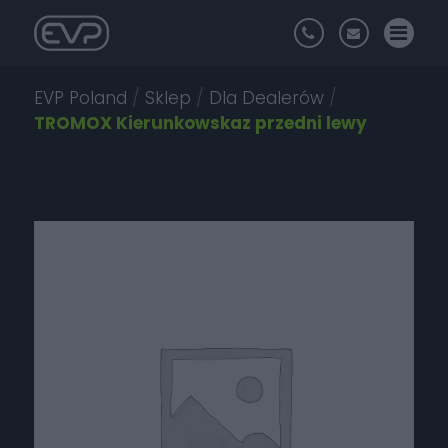
EVP Poland
/
Sklep
/
Dla Dealerów
/
TROMOX Kierunkowskaz przedni lewy