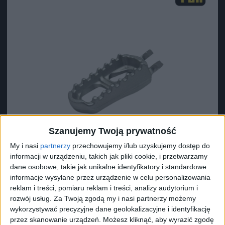
Szanujemy Twoją prywatność
My i nasi
partnerzy
przechowujemy i/lub uzyskujemy dostęp do
informacji w urządzeniu, takich jak pliki cookie, i przetwarzamy
dane osobowe, takie jak unikalne identyfikatory i standardowe
informacje wysyłane przez urządzenie w celu personalizowania
reklam i treści, pomiaru reklam i treści, analizy audytorium i
Surron Podnóżek lewy L1E X
rozwój usług.
Za Twoją zgodą my i nasi partnerzy możemy
68,81
zł
68,81
zł
wykorzystywać precyzyjne dane geolokalizacyjne i identyfikację
przez skanowanie urządzeń. Możesz kliknąć, aby wyrazić zgodę