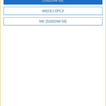
ZGADZAM SIĘ
WIĘCEJ OPCJI
NIE ZGADZAM SIĘ
Menu
Kim jesteśmy
Nasze marki
Surron
Blog EVP
Sklep
Strefa profesjonalistów
Zostań partnerem EVP