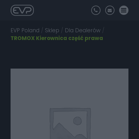
EVP Poland
/
Sklep
/
Dla Dealerów
/
TROMOX Kierownica część prawa