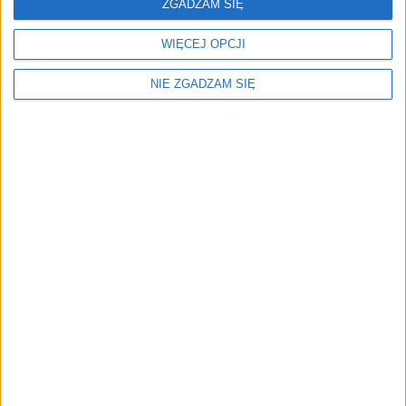
ZGADZAM SIĘ
WIĘCEJ OPCJI
NIE ZGADZAM SIĘ
Menu
Kim jesteśmy
Nasze marki
Surron
Blog EVP
Sklep
Strefa profesjonalistów
Zostań partnerem EVP