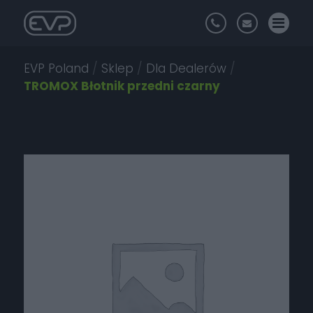
EVP Poland
/
Sklep
/
Dla Dealerów
/
TROMOX Błotnik przedni czarny