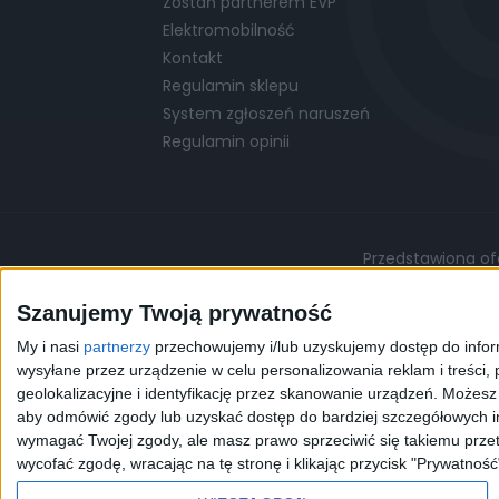
Zostań partnerem EVP
Elektromobilność
Kontakt
Regulamin sklepu
System zgłoszeń naruszeń
Regulamin opinii
Przedstawiona ofe
Podane ceny są cenami przykładowymi i mo
Szanujemy Twoją prywatność
My i nasi
partnerzy
przechowujemy i/lub uzyskujemy dostęp do informa
©
© 2026 EVP
Polityka prywatności
wysyłane przez urządzenie w celu personalizowania reklam i treści, p
geolokalizacyjne i identyfikację przez skanowanie urządzeń. Możes
aby odmówić zgody lub uzyskać dostęp do bardziej szczegółowych in
Korzystając z naszej przeg
wymagać Twojej zgody, ale masz prawo sprzeciwić się takiemu przet
celów statystycznych. W 
wycofać zgodę, wracając na tę stronę i klikając przycisk "Prywatność