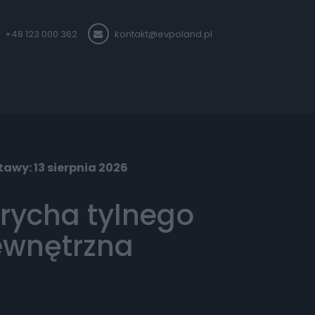
+48 123 000 362
kontakt@evpoland.pl
awy: 13 sierpnia 2026
prycha tylnego
ewnętrzna