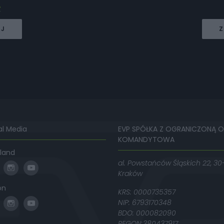
ł
EJ
Z
al Media
EVP SPÓŁKA Z OGRANICZONĄ 
KOMANDYTOWA
land
al. Powstańców Śląskich 22, 30
Kraków
on
KRS: 0000735357
NIP: 6793170348
BDO: 000082090
REGON:380437917