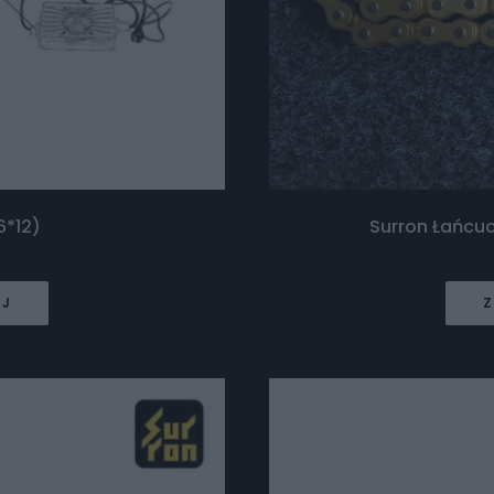
6*12)
Surron Łańcuc
EJ
Z