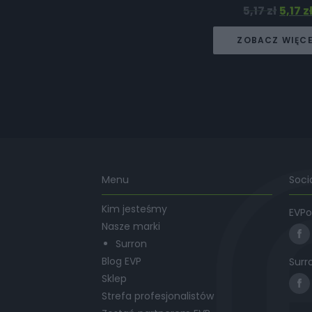
5,17
zł
5,17
z
ZOBACZ WIĘC
Menu
Soci
Kim jesteśmy
EVPo
Nasze marki
Surron
Blog EVP
Surr
Sklep
Strefa profesjonalistów