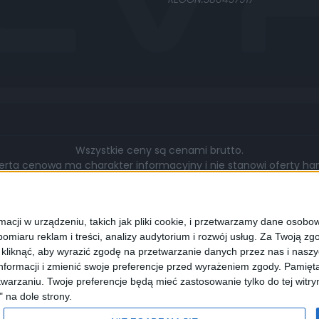
Wszystkie ceny są cenami brutto.
rta cenowa ma charakter informacyjny i nie stanowi oferty hand
gą się różnić pod względem zakresu wykonywanych prac, cen, u
walut.
cji w urządzeniu, takich jak pliki cookie, i przetwarzamy dane osobowe
omiaru reklam i treści, analizy audytorium i rozwój usług.
Za Twoją zgo
z kliknąć, aby wyrazić zgodę na przetwarzanie danych przez nas i nasz
formacji i zmienić swoje preferencje przed wyrażeniem zgody.
Pamięta
lądarki wyrażają Państwo zgodę na wykorzystywanie przez nas pli
warzaniu. Twoje preferencje będą mieć zastosowanie tylko do tej wit
programie służącym do obsługi stron internetowych można zmi
" na dole strony.
cookies.