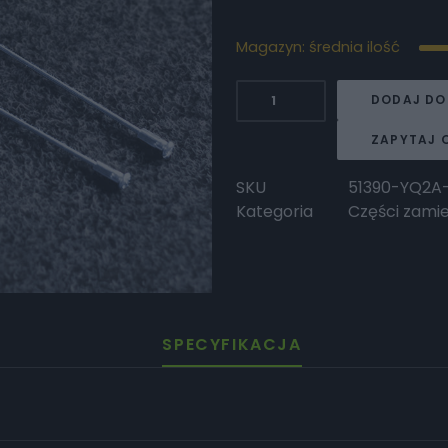
Magazyn: średnia ilość
ilość
DODAJ DO
Surron
Szprycha
ZAPYTAJ 
tylnego
koła
SKU
51390-YQ2A
19"
Kategoria
Części zami
wewnętrzna
SPECYFIKACJA