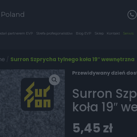
s Poland
stań partnerem EVP
Strefa profesjonalistów
Blog EVP
Sklep
Kontakt
Serwis
ne
/
Surron Szprycha tylnego koła 19″ wewnętrzna
Przewidywany dzień dost
Surron Sz
koła 19″ w
5,45
zł