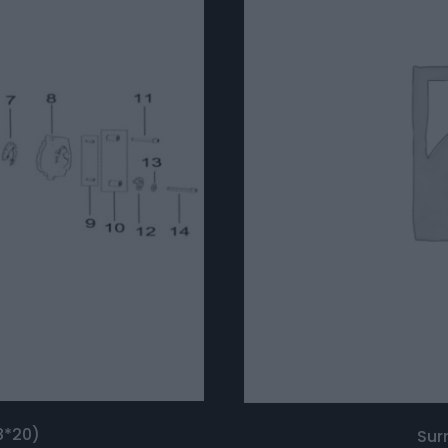
8*20)
Sur