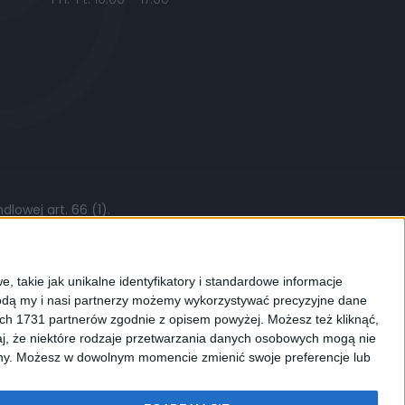
lowej art. 66 (1).
żytych części, stawki roboczej czy kursów
, takie jak unikalne identyfikatory i standardowe informacje
dą my i nasi partnerzy możemy wykorzystywać precyzyjne dane
ych 1731 partnerów zgodnie z opisem powyżej. Możesz też kliknąć,
j, że niektóre rodzaje przetwarzania danych osobowych mogą nie
ków cookies. Używamy ich do
ryny. Możesz w dowolnym momencie zmienić swoje preferencje lub
enić ustawienia dotyczące