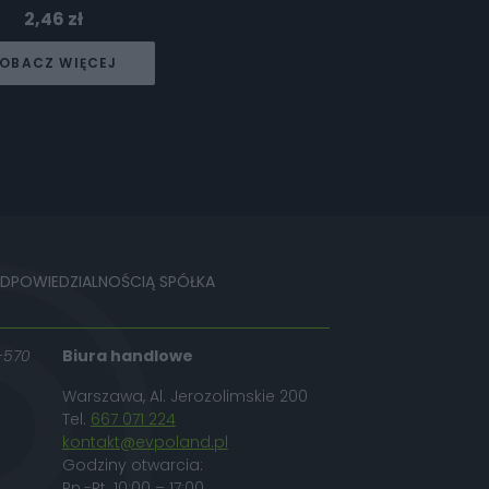
2,46
zł
OBACZ WIĘCEJ
ODPOWIEDZIALNOŚCIĄ SPÓŁKA
-570
Biura handlowe
Warszawa, Al. Jerozolimskie 200
Tel.
667 071 224
kontakt@evpoland.pl
Godziny otwarcia:
Pn.-Pt. 10:00 – 17:00