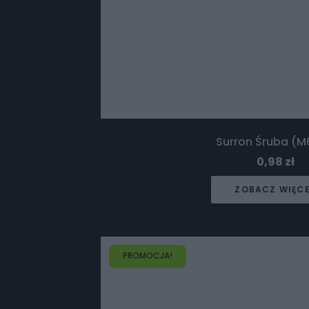
Surron Śruba (M
0,98
zł
ZOBACZ WIĘC
PROMOCJA!