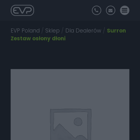
EVP Poland
/
Sklep
/
Dla Dealerów
/
Surron
Zestaw osłony dłoni