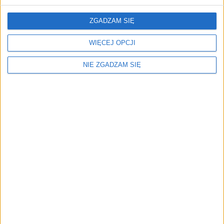
336,31
zł
336,31
zł
ZGADZAM SIĘ
ZOBACZ WIĘCEJ
WIĘCEJ OPCJI
NIE ZGADZAM SIĘ
Menu
Kim jesteśmy
Nasze marki
Surron
Blog EVP
Sklep