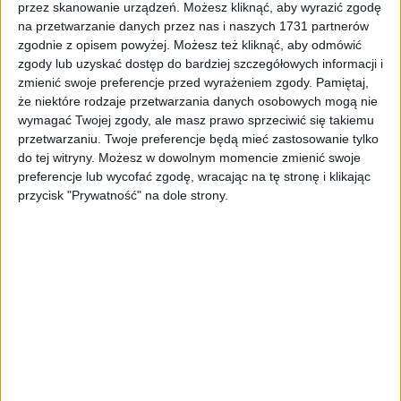
68,81
zł
68,81
zł
przez skanowanie urządzeń. Możesz kliknąć, aby wyrazić zgodę
na przetwarzanie danych przez nas i naszych 1731 partnerów
zgodnie z opisem powyżej. Możesz też kliknąć, aby odmówić
ZOBACZ WIĘCEJ
zgody lub uzyskać dostęp do bardziej szczegółowych informacji i
zmienić swoje preferencje przed wyrażeniem zgody.
Pamiętaj,
że niektóre rodzaje przetwarzania danych osobowych mogą nie
wymagać Twojej zgody, ale masz prawo sprzeciwić się takiemu
przetwarzaniu. Twoje preferencje będą mieć zastosowanie tylko
do tej witryny. Możesz w dowolnym momencie zmienić swoje
preferencje lub wycofać zgodę, wracając na tę stronę i klikając
przycisk "Prywatność" na dole strony.