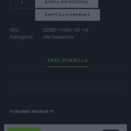
DODAJ DO KOSZYKA
Surron
Zestaw
ZAPYTAJ O PRODUKT
osłony
dłoni
SKU
32380-YQ5A-Z0-Y4
Kategoria
Dla Dealerów
SPECYFIKACJA
PODOBNE PRODUKTY