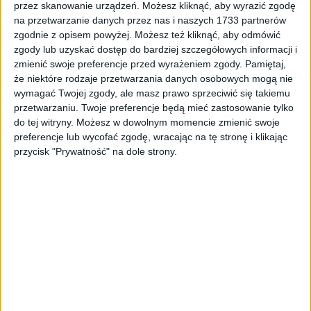
336,31
zł
336,31
zł
przez skanowanie urządzeń. Możesz kliknąć, aby wyrazić zgodę
na przetwarzanie danych przez nas i naszych 1733 partnerów
zgodnie z opisem powyżej. Możesz też kliknąć, aby odmówić
ZOBACZ WIĘCEJ
zgody lub uzyskać dostęp do bardziej szczegółowych informacji i
zmienić swoje preferencje przed wyrażeniem zgody.
Pamiętaj,
że niektóre rodzaje przetwarzania danych osobowych mogą nie
wymagać Twojej zgody, ale masz prawo sprzeciwić się takiemu
przetwarzaniu. Twoje preferencje będą mieć zastosowanie tylko
do tej witryny. Możesz w dowolnym momencie zmienić swoje
preferencje lub wycofać zgodę, wracając na tę stronę i klikając
przycisk "Prywatność" na dole strony.