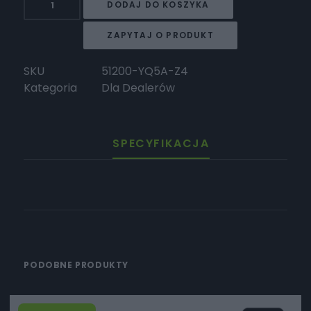
DODAJ DO KOSZYKA
Surron
Zespół
ZAPYTAJ O PRODUKT
koła
przedniego
SKU
51200-YQ5A-Z4
Kategoria
Dla Dealerów
SPECYFIKACJA
PODOBNE PRODUKTY