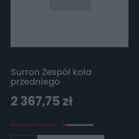
Surron Zespół koła
przedniego
2 367,75
zł
Magazyn: mała ilość
ilość