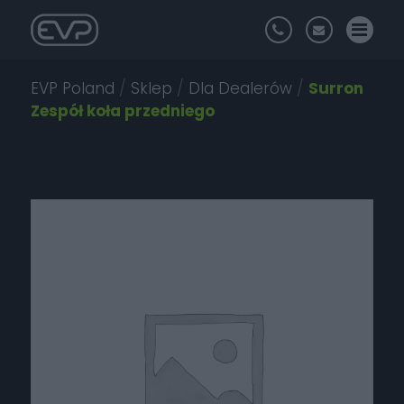
EVP Poland
/
Sklep
/
Dla Dealerów
/
Surron
Zespół koła przedniego