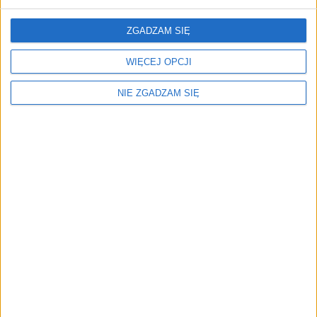
6,40
zł
ZGADZAM SIĘ
ZOBACZ WIĘCEJ
WIĘCEJ OPCJI
NIE ZGADZAM SIĘ
Menu
Kim jesteśmy
Nasze marki
Surron
Blog EVP
Sklep