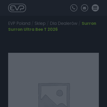
EVP Poland
/
Sklep
/
Dla Dealerów
/
Surron
Surron Ultra Bee T 2026