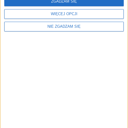
ZGADZAM SIĘ
WIĘCEJ OPCJI
NIE ZGADZAM SIĘ
Menu
Kim jesteśmy
Nasze marki
Surron
Blog EVP
Sklep
Strefa profesjonalistów
Zostań partnerem EVP