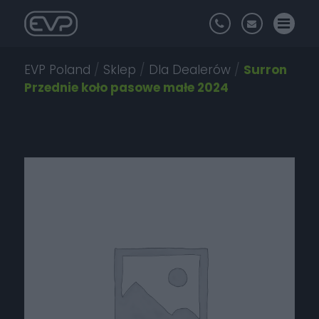
EVP Poland
/
Sklep
/
Dla Dealerów
/
Surron
Przednie koło pasowe małe 2024