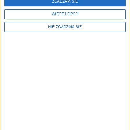
ZGADZAM SIĘ
WIĘCEJ OPCJI
NIE ZGADZAM SIĘ
Menu
Kim jesteśmy
Nasze marki
Surron
Blog EVP
Sklep
Strefa profesjonalistów
Zostań partnerem EVP