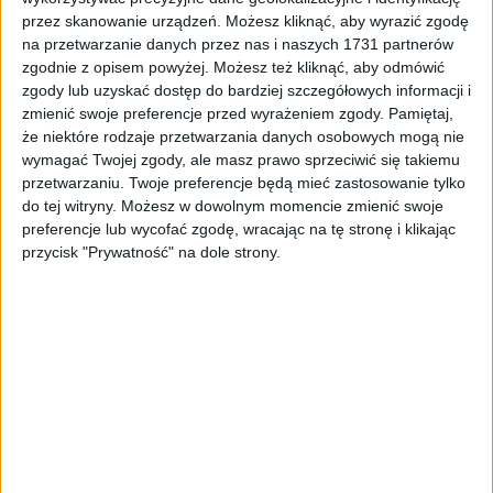
przez skanowanie urządzeń. Możesz kliknąć, aby wyrazić zgodę
Surron Podnóżek prawy L1e X
na przetwarzanie danych przez nas i naszych 1731 partnerów
zgodnie z opisem powyżej. Możesz też kliknąć, aby odmówić
68,81
zł
68,81
zł
zgody lub uzyskać dostęp do bardziej szczegółowych informacji i
zmienić swoje preferencje przed wyrażeniem zgody.
Pamiętaj,
ZOBACZ WIĘCEJ
że niektóre rodzaje przetwarzania danych osobowych mogą nie
wymagać Twojej zgody, ale masz prawo sprzeciwić się takiemu
przetwarzaniu. Twoje preferencje będą mieć zastosowanie tylko
do tej witryny. Możesz w dowolnym momencie zmienić swoje
preferencje lub wycofać zgodę, wracając na tę stronę i klikając
przycisk "Prywatność" na dole strony.