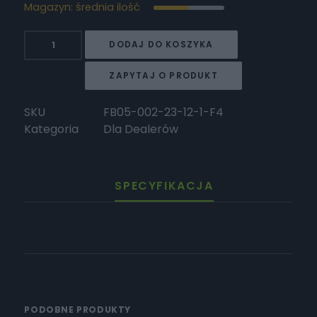
Magazyn: średnia ilość
ilość
DODAJ DO KOSZYKA
Surron
Podkładka
ZAPYTAJ O PRODUKT
koła
pasowego
SKU
FB05-002-23-12-1-F4
głównego
Kategoria
Dla Dealerów
(?
23*?
12*1)
SPECYFIKACJA
PODOBNE PRODUKTY