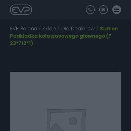
EVP Poland
/
Sklep
/
Dla Dealerów
/
Surron
Podkładka koła pasowego głównego (?
23*?12*1)