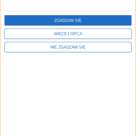
Surron Zapinka nylonowa
0,49
zł
ZGADZAM SIĘ
ZOBACZ WIĘCEJ
WIĘCEJ OPCJI
NIE ZGADZAM SIĘ
Menu
Kim jesteśmy
Nasze marki
Surron