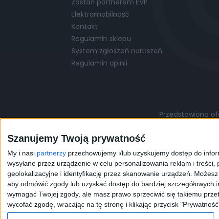
Zostań partnerem EVP
Elektromobilność
Kontakt
Regulamin sklepu
System zgłoszeń naruszeń
Regulamin opinii
Przedstawiona ofe
Podane ceny są cenami przykładowymi i mo
Szanujemy Twoją prywatność
My i nasi
partnerzy
przechowujemy i/lub uzyskujemy dostęp do informa
©
© 2026 EVP
Polityka prywatności
wysyłane przez urządzenie w celu personalizowania reklam i treści, p
geolokalizacyjne i identyfikację przez skanowanie urządzeń. Możes
aby odmówić zgody lub uzyskać dostęp do bardziej szczegółowych in
Korzystając z naszej przeg
wymagać Twojej zgody, ale masz prawo sprzeciwić się takiemu przet
celów statystycznych. W 
wycofać zgodę, wracając na tę stronę i klikając przycisk "Prywatność