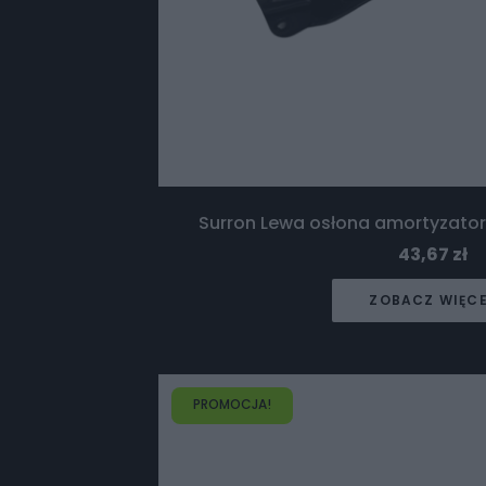
Surron Lewa osłona amortyzatora
43,67
zł
ZOBACZ WIĘC
PROMOCJA!