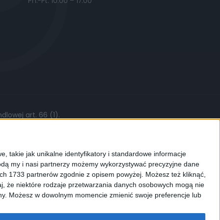
Pn.-Pt. 10:00 – 17:00
lowej art. 66 (1).
żytych części, stawki roboczej czy kursów
, takie jak unikalne identyfikatory i standardowe informacje
dą my i nasi partnerzy możemy wykorzystywać precyzyjne dane
ych 1733 partnerów zgodnie z opisem powyżej. Możesz też kliknąć,
j, że niektóre rodzaje przetwarzania danych osobowych mogą nie
ków cookies. Używamy ich do
ryny. Możesz w dowolnym momencie zmienić swoje preferencje lub
enić ustawienia dotyczące