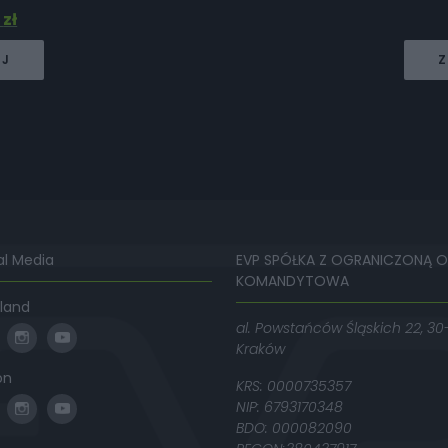
3
zł
EJ
Z
al Media
EVP SPÓŁKA Z OGRANICZONĄ 
KOMANDYTOWA
land
al. Powstańców Śląskich 22, 30
Kraków
on
KRS: 0000735357
NIP: 6793170348
BDO: 000082090