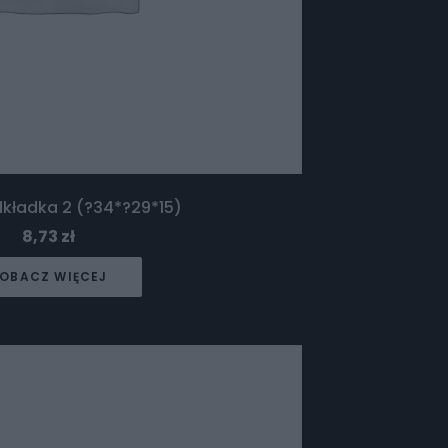
dkładka 2 (?34*?29*15)
8,73
zł
OBACZ WIĘCEJ