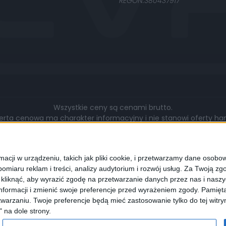
REGON:380437917
Wszystkie ceny są cenami brutto.
rta cenowa ma charakter informacyjny i nie stanowi oferty hand
gą się różnić pod względem zakresu wykonywanych prac, cen, u
walut.
cji w urządzeniu, takich jak pliki cookie, i przetwarzamy dane osobowe
omiaru reklam i treści, analizy audytorium i rozwój usług.
Za Twoją zgo
z kliknąć, aby wyrazić zgodę na przetwarzanie danych przez nas i nasz
formacji i zmienić swoje preferencje przed wyrażeniem zgody.
Pamięta
lądarki wyrażają Państwo zgodę na wykorzystywanie przez nas pli
warzaniu. Twoje preferencje będą mieć zastosowanie tylko do tej wit
programie służącym do obsługi stron internetowych można zmi
" na dole strony.
cookies.