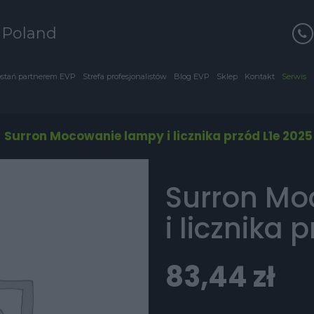
s Poland
stań partnerem EVP
Strefa profesjonalistów
Blog EVP
Sklep
Kontakt
Serwis
/
Surron Mocowanie lampy i licznika przód L1e 2025
Surron Mo
i licznika 
83,44
zł