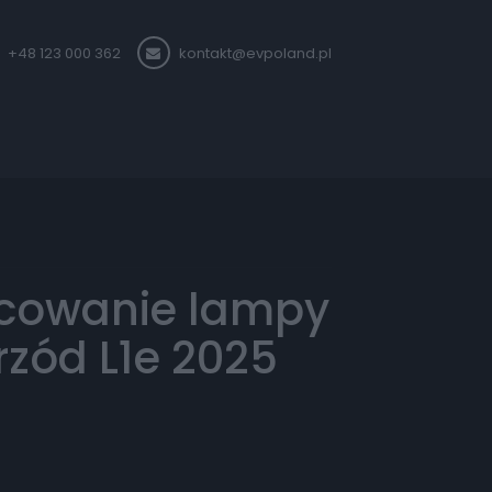
+48 123 000 362
kontakt@evpoland.pl
cowanie lampy
przód L1e 2025