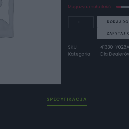
Magazyn: mała ilość
ilość
DODAJ DO
Surron
Mocowanie
ZAPYTAJ 
lampy
i
SKU
41330-Y028
licznika
Kategoria
Dla Dealeró
przód
L1e
2025
SPECYFIKACJA