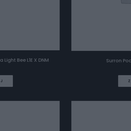
 Light Bee L1E X DNM
Surron Po
EJ
Z