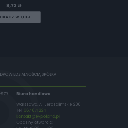
8,73
zł
OBACZ WIĘCEJ
ODPOWIEDZIALNOŚCIĄ SPÓŁKA
-570
Biura handlowe
Warszawa, Al. Jerozolimskie 200
Tel.
667 071 224
kontakt@evpoland.pl
Godziny otwarcia: