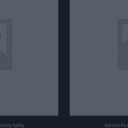
cowy tylny
Surron Po