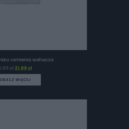
żysko ramienia wahacza
1,89
zł
21,89
zł
OBACZ WIĘCEJ