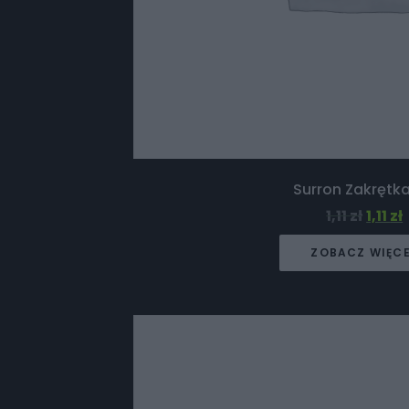
Surron Zakrętk
1,11
zł
1,11
zł
ZOBACZ WIĘC