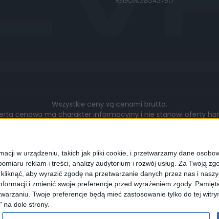
REGON:380437917
Wszystkie ceny są cenami brutto.
rta cenowa ma charakter informacyjny i nie stanowi oferty hand
gą się różnić pod względem zakresu wykonywanych prac, cen, u
walut.
cji w urządzeniu, takich jak pliki cookie, i przetwarzamy dane osobowe
omiaru reklam i treści, analizy audytorium i rozwój usług.
Za Twoją zgo
z kliknąć, aby wyrazić zgodę na przetwarzanie danych przez nas i nasz
formacji i zmienić swoje preferencje przed wyrażeniem zgody.
Pamięta
lądarki wyrażają Państwo zgodę na wykorzystywanie przez nas pli
warzaniu. Twoje preferencje będą mieć zastosowanie tylko do tej wit
programie służącym do obsługi stron internetowych można zmi
" na dole strony.
cookies.