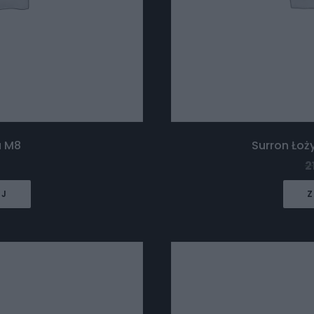
a M8
Surron Ło
2
EJ
Z