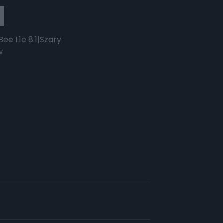
Bee L1e 8.1|Szary
w