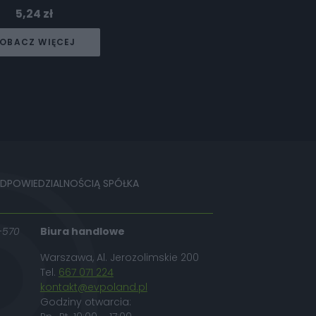
5,24
zł
OBACZ WIĘCEJ
ODPOWIEDZIALNOŚCIĄ SPÓŁKA
-570
Biura handlowe
Warszawa, Al. Jerozolimskie 200
Tel.
667 071 224
kontakt@evpoland.pl
Godziny otwarcia: