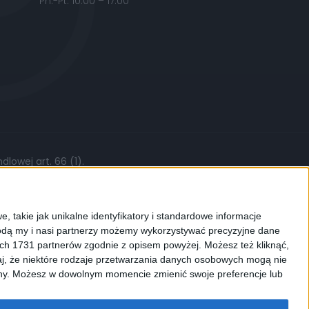
Pn.-Pt. 10:00 – 17:00
lowej art. 66 (1).
żytych części, stawki roboczej czy kursów
, takie jak unikalne identyfikatory i standardowe informacje
dą my i nasi partnerzy możemy wykorzystywać precyzyjne dane
ych 1731 partnerów zgodnie z opisem powyżej. Możesz też kliknąć,
j, że niektóre rodzaje przetwarzania danych osobowych mogą nie
ków cookies. Używamy ich do
ryny. Możesz w dowolnym momencie zmienić swoje preferencje lub
enić ustawienia dotyczące