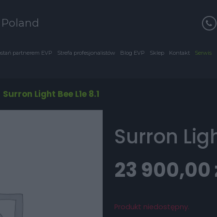
s Poland
stań partnerem EVP
Strefa profesjonalistów
Blog EVP
Sklep
Kontakt
Serwis
/
Surron Light Bee L1e 8.1
Surron Ligh
23 900,00
Produkt niedostępny.