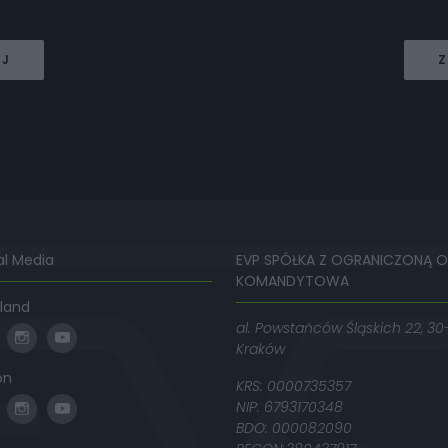
EJ
Z
al Media
EVP SPÓŁKA Z OGRANICZONĄ 
KOMANDYTOWA
land
al. Powstańców Śląskich 22, 30
Kraków
on
KRS: 0000735357
NIP: 6793170348
BDO: 000082090