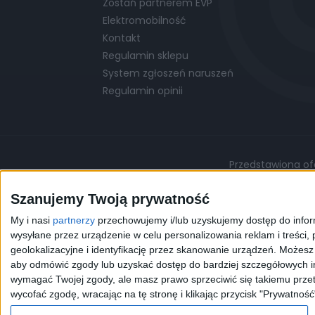
Zostań partnerem EVP
Elektromobilność
Kontakt
Regulamin sklepu
System zgłoszeń naruszeń
Regulamin opinii
Przedstawiona ofe
Podane ceny są cenami przykładowymi i mo
Szanujemy Twoją prywatność
My i nasi
partnerzy
przechowujemy i/lub uzyskujemy dostęp do informa
©
© 2026 EVP
Polityka prywatności
wysyłane przez urządzenie w celu personalizowania reklam i treści, p
geolokalizacyjne i identyfikację przez skanowanie urządzeń. Możes
aby odmówić zgody lub uzyskać dostęp do bardziej szczegółowych in
Korzystając z naszej przeg
wymagać Twojej zgody, ale masz prawo sprzeciwić się takiemu przet
celów statystycznych. W 
wycofać zgodę, wracając na tę stronę i klikając przycisk "Prywatność