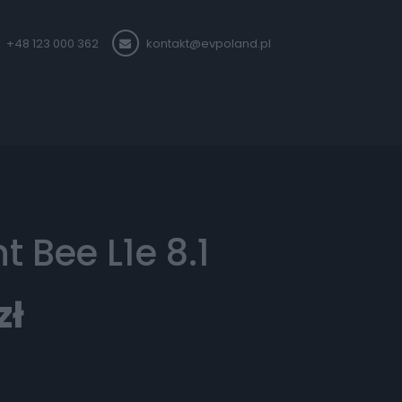
+48 123 000 362
kontakt@evpoland.pl
t Bee L1e 8.1
zł