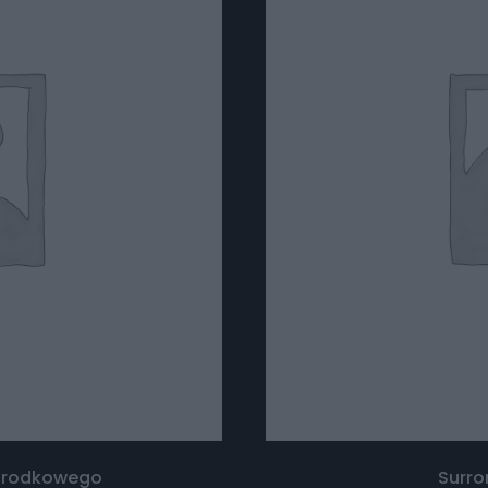
 środkowego
Surro