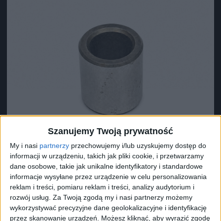
Szanujemy Twoją prywatność
My i nasi
partnerzy
przechowujemy i/lub uzyskujemy dostęp do
informacji w urządzeniu, takich jak pliki cookie, i przetwarzamy
dane osobowe, takie jak unikalne identyfikatory i standardowe
informacje wysyłane przez urządzenie w celu personalizowania
reklam i treści, pomiaru reklam i treści, analizy audytorium i
Surron Tuleja prawa wału środkowego
rozwój usług.
Za Twoją zgodą my i nasi partnerzy możemy
23,78
zł
wykorzystywać precyzyjne dane geolokalizacyjne i identyfikację
przez skanowanie urządzeń. Możesz kliknąć, aby wyrazić zgodę