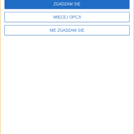
ZOBACZ WIĘCEJ
ZGADZAM SIĘ
WIĘCEJ OPCJI
NIE ZGADZAM SIĘ
Menu
Kim jesteśmy
Nasze marki
Surron
Blog EVP
Sklep
Strefa profesjonalistów