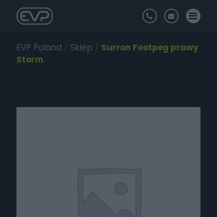
EVP Poland
/
Sklep
/
Surron Footpeg prawy
Storm