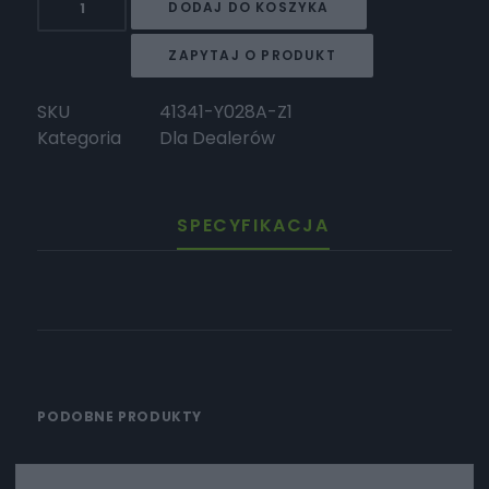
DODAJ DO KOSZYKA
Surron
DZIÓB
ZAPYTAJ O PRODUKT
POD
LAMPA
SKU
41341-Y028A-Z1
L1E
Kategoria
Dla Dealerów
2025
SPECYFIKACJA
PODOBNE PRODUKTY