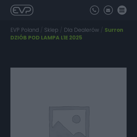
EVP Poland
/
Sklep
/
Dla Dealerów
/
Surron
DZIÓB POD LAMPA L1E 2025