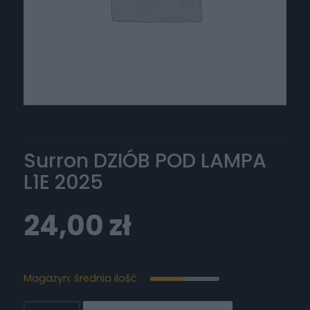
Surron DZIÓB POD LAMPA
L1E 2025
24,00
zł
Magazyn: średnia ilość
ilość