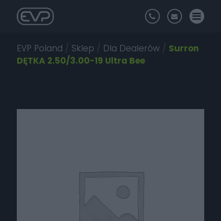
EVP Poland
/
Sklep
/
Dla Dealerów
/
Surron
DĘTKA 2.50/3.00-19 Ultra Bee