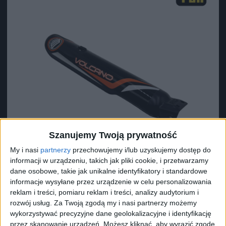
Szanujemy Twoją prywatność
My i nasi
partnerzy
przechowujemy i/lub uzyskujemy dostęp do
informacji w urządzeniu, takich jak pliki cookie, i przetwarzamy
dane osobowe, takie jak unikalne identyfikatory i standardowe
informacje wysyłane przez urządzenie w celu personalizowania
reklam i treści, pomiaru reklam i treści, analizy audytorium i
Surron Prawa osłona amortyzatora Light Bee L1E X
DNM
rozwój usług.
Za Twoją zgodą my i nasi partnerzy możemy
wykorzystywać precyzyjne dane geolokalizacyjne i identyfikację
43,67
zł
przez skanowanie urządzeń. Możesz kliknąć, aby wyrazić zgodę