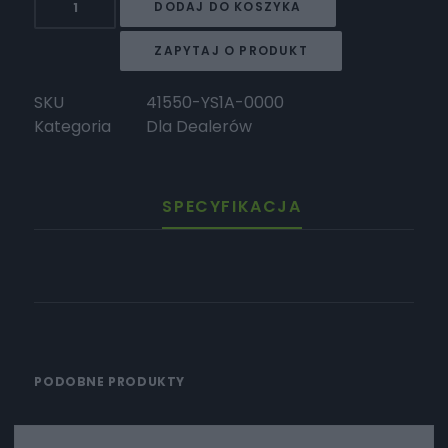
DODAJ DO KOSZYKA
Surron
Nóżka
ZAPYTAJ O PRODUKT
boczna
Storm
SKU
41550-YS1A-0000
Kategoria
Dla Dealerów
SPECYFIKACJA
PODOBNE PRODUKTY