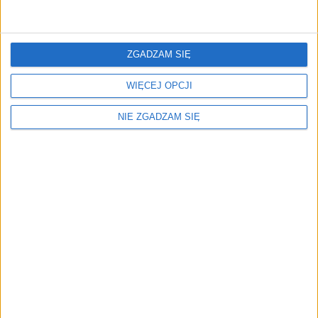
Surron Prawe mocowanie tylnego błotnika
71,42
zł
ZGADZAM SIĘ
ZOBACZ WIĘCEJ
WIĘCEJ OPCJI
NIE ZGADZAM SIĘ
Menu
Kim jesteśmy
Nasze marki
Surron