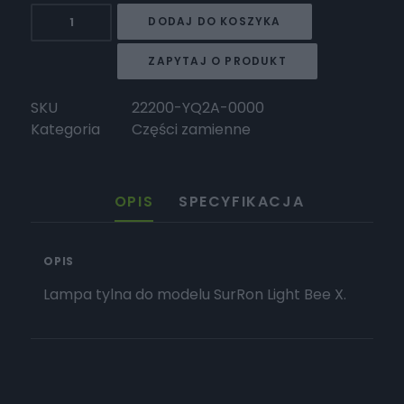
ilość
DODAJ DO KOSZYKA
Surron
Lampa
ZAPYTAJ O PRODUKT
tylna
X
SKU
22200-YQ2A-0000
Kategoria
Części zamienne
OPIS
SPECYFIKACJA
OPIS
Lampa tylna do modelu SurRon Light Bee X.