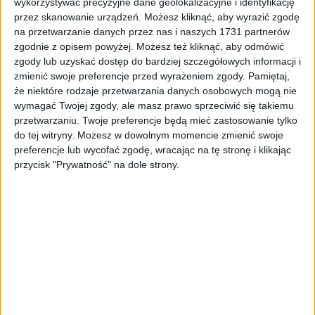
wykorzystywać precyzyjne dane geolokalizacyjne i identyfikację
przez skanowanie urządzeń. Możesz kliknąć, aby wyrazić zgodę
na przetwarzanie danych przez nas i naszych 1731 partnerów
Surron Silnik Light bee X L1e
zgodnie z opisem powyżej. Możesz też kliknąć, aby odmówić
3 103,56
zł
3 103,56
zł
zgody lub uzyskać dostęp do bardziej szczegółowych informacji i
zmienić swoje preferencje przed wyrażeniem zgody.
Pamiętaj,
ZOBACZ WIĘCEJ
że niektóre rodzaje przetwarzania danych osobowych mogą nie
wymagać Twojej zgody, ale masz prawo sprzeciwić się takiemu
przetwarzaniu. Twoje preferencje będą mieć zastosowanie tylko
do tej witryny. Możesz w dowolnym momencie zmienić swoje
preferencje lub wycofać zgodę, wracając na tę stronę i klikając
przycisk "Prywatność" na dole strony.