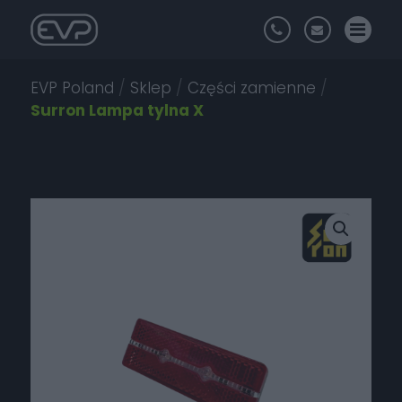
EVP Poland
/
Sklep
/
Części zamienne
/
Surron Lampa tylna X